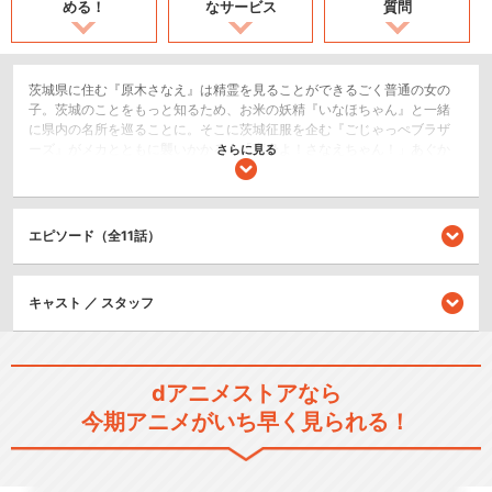
める！
なサービス
質問
茨城県に住む『原木さなえ』は精霊を見ることができるごく普通の女の
子。茨城のことをもっと知るため、お米の妖精『いなほちゃん』と一緒
に県内の名所を巡ることに。そこに茨城征服を企む『ごじゃっぺブラザ
ーズ』がメカとともに襲いかかる！「変身よ！さなえちゃん！」あぐか
さらに見る
るエンジェルバラキちゃん、茨城の平和を守るためにただいま参上！
ショート
アクション/バトル
エピソード（全11話）
閉じる
キャスト ／ スタッフ
dアニメストアなら
今期アニメがいち早く見られる！