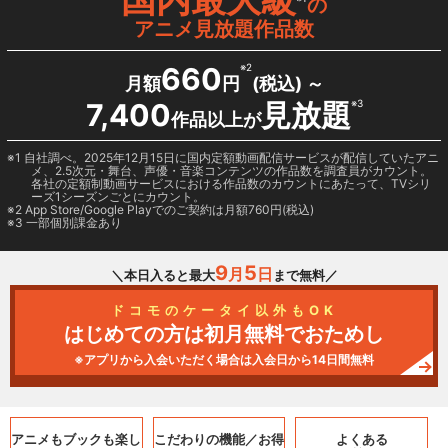
の
アニメ見放題作品数
660
※2
月額
円
(税込) ～
7,400
見放題
※3
作品以上が
1 自社調べ。2025年12月15日に国内定額動画配信サービスが配信していたアニ
メ、2.5次元・舞台、声優・音楽コンテンツの作品数を調査員がカウント。
各社の定額制動画サービスにおける作品数のカウントにあたって、TVシリ
ーズ1シーズンごとにカウント。
2
App Store/Google Play
でのご契約は月額760円(税込)
3 一部個別課金あり
9
5
月
日
＼本日入ると最大
まで無料／
ドコモのケータイ以外もOK
はじめての方は初月無料でおためし
※アプリから入会いただく場合は入会日から14日間無料
アニメもブックも
楽し
こだわりの機能／
お得
よくある