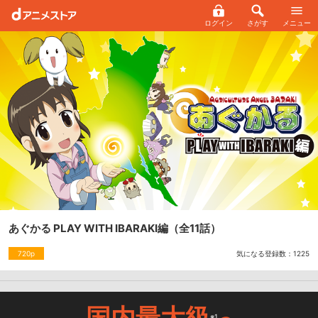
ログイン
さがす
メニュー
あぐかる PLAY WITH IBARAKI編
（全11話）
気になる登録数：
1225
720p
国内最大級
※1