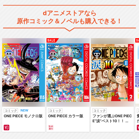
dアニメストアなら
原作コミック＆ノベルも購入できる！
コミック
コミック
コミック
ONE PIECE モノクロ版
ONE PIECE カラー版
ファンが選ぶONE PIEC
E“涙”ベスト10！！ ～
サバイバルの海 超新星
編～ カラー版