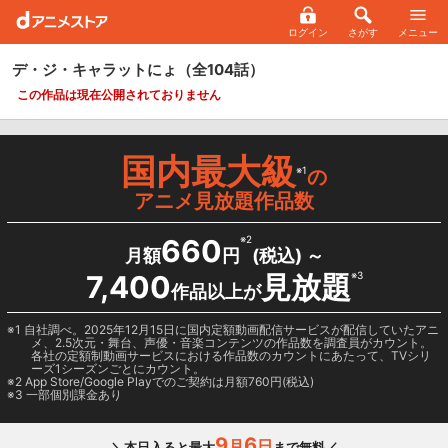
ログイン
さがす
メニュー
デ・ジ・キャラットにょ
（全104話）
この作品は現在公開されておりません
国内最大級
※1
の
アニメ見放題作品数
660
※2
月額
円
(税込) ～
7,400
見放題
※3
作品以上が
1 自社調べ。2025年12月15日に国内定額動画配信サービスが配信していたアニ
メ、2.5次元・舞台、声優・音楽コンテンツの作品数を調査員がカウント。
各社の定額制動画サービスにおける作品数のカウントにあたって、TVシリ
ーズ1シーズンごとにカウント。
2
App Store/Google Play
でのご契約は月額760円(税込)
3 一部個別課金あり
9
6
月
日
＼本日入ると最大
まで無料／