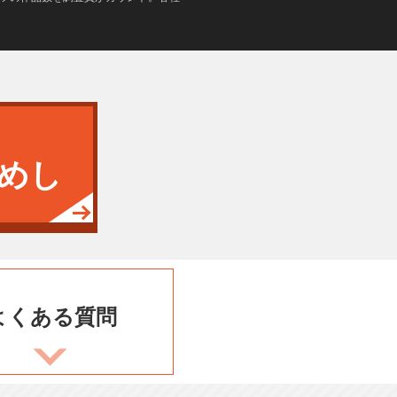
めし
よくある
質問