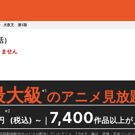
犬夜叉 第1期
話）
りません
最大級
※1
の
アニメ見放
※2
7,400
円
(税込) ～
｜
作品以上が
日に国内定額動画配信サービスが配信していたアニメ、2.5次元・舞台、声優・音楽コン