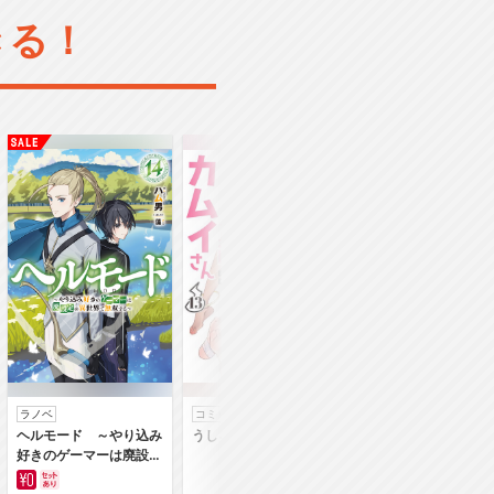
きる！
ラノベ
コミック
コミック
ヘルモード ～やり込み
うしろの正面カムイさん
うちの弟どもがすみ
好きのゲーマーは廃設定
ん
の異世界で無双する～