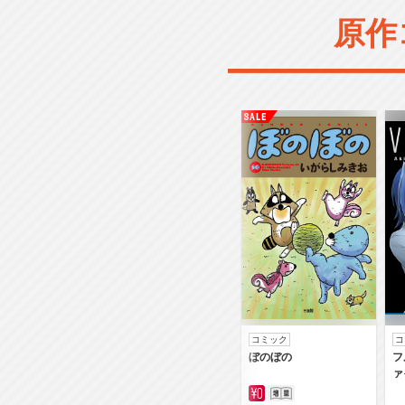
原作
コミック
コ
ぼのぼの
フ
ァ