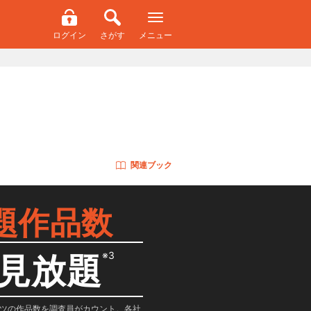
ログイン
さがす
メニュー
関連ブック
題作品数
※3
見放題
テンツの作品数を調査員がカウント。各社