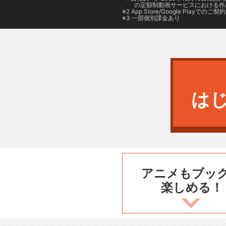
の定額制動画サービスにおける作
2
App Store/Google Play
でのご契約は
3 一部個別課金あり
は
アニメもブッ
楽しめる！