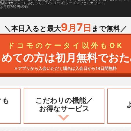
品数のカウントにあたって、TVシリーズ1シーズンごとにカウント。
月額760円(税込)
9
7
月
日
＼本日入ると最大
まで無料／
ドコモのケータイ以外もOK
じめての方は初月無料でおた
※アプリから入会いただく場合は入会日から14日間無料
クも
こだわりの機能／
お得なサービス