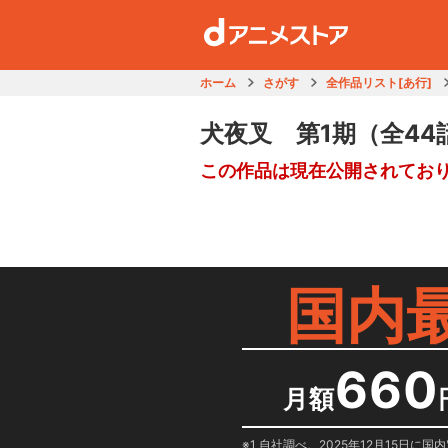
ホーム
さがす
全作品リスト[あ行]
犬夜叉 第1期
（全44
この作品は現在公開されてお
国内
660
月額
1 自社調べ。2025年12月15