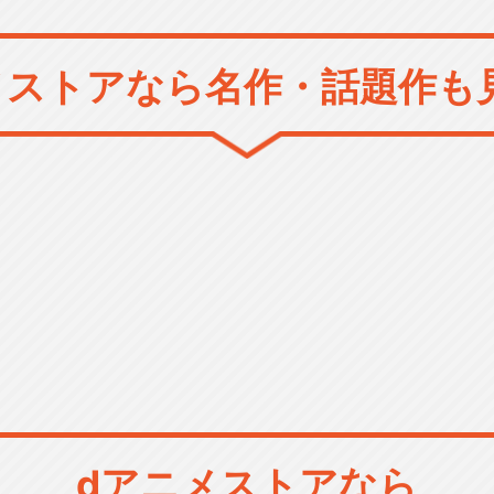
メストアなら
名作・話題作も
dアニメストアなら