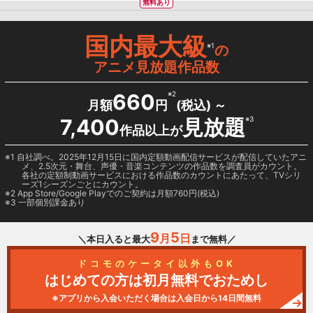
無料あり
国内最大級
※1
の
アニメ見放題作品数
660
※2
月額
円
(税込) ～
7,400
見放題
※3
作品以上が
1 自社調べ。2025年12月15日に国内定額動画配信サービスが配信していたアニ
メ、2.5次元・舞台、声優・音楽コンテンツの作品数を調査員がカウント。
各社の定額制動画サービスにおける作品数のカウントにあたって、TVシリ
ーズ1シーズンごとにカウント。
2
App Store/Google Play
でのご契約は月額760円(税込)
3 一部個別課金あり
9
5
月
日
＼本日入ると最大
まで無料／
ドコモのケータイ以外もOK
はじめての方は初月無料でおためし
※アプリから入会いただく場合は入会日から14日間無料