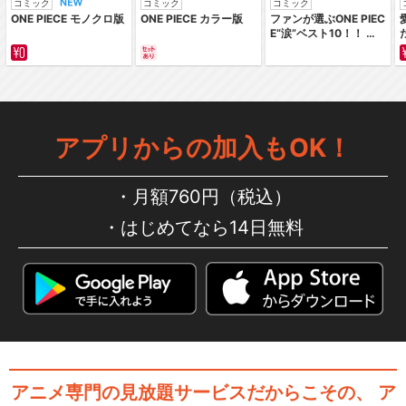
コミック
コミック
コミック
ONE PIECE モノクロ版
ONE PIECE カラー版
ファンが選ぶONE PIEC
劇場版 ダンジョンに出会いを
E“涙”ベスト10！！ ～
求めるのは間違って…
サバイバルの海 超新星
編～ カラー版
ソード・オラトリア ダンジ
アプリからの加入もOK！
ョンに出会いを求める…
月額760円（税込）
はじめてなら14日無料
閉じる
アニメ専門の見放題サービスだからこその、
ア