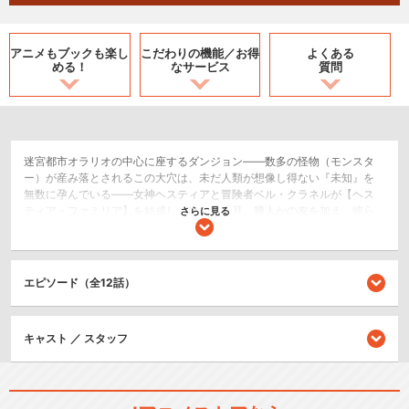
アニメもブックも
楽し
こだわりの機能／
お得
よくある
める！
なサービス
質問
迷宮都市オラリオの中心に座するダンジョン――数多の怪物（モンスタ
ー）が産み落とされるこの大穴は、未だ人類が想像し得ない『未知』を
無数に孕んでいる――女神ヘスティアと冒険者ベル・クラネルが【ヘス
ティア・ファミリア】を結成し、はや数ヶ月。幾人かの友を加え、彼ら
さらに見る
のファミリアは急速に成長の途を辿り、都市の注目を集めていた。突如
彼らのもとに舞い込んできた『未知』――それは、異端児（ゼノス）と
呼ばれる言葉を解する怪物（モンスター）だった――『未知』は混乱を
誘（いざな）い、常識をも破壊し苦悩と葛藤を喚び起こす――その先に
エピソード（全12話）
ある『可能性』を覆い隠してしまうほどに……これは『未知』という暴風
に抗い続ける――少年が歩み、女神が記す【眷族の物語（ファミリア・
ミィス）】――
キャスト ／ スタッフ
SF/ファンタジー
アクション/バトル