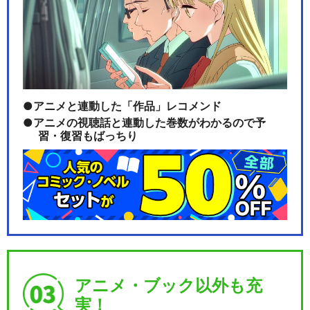
アニメと連動した「作品」レコメンド
アニメの視聴話と連動した巻数がわかるので予
習・復習もばっちり
アニメ・ブック以外も充
実！