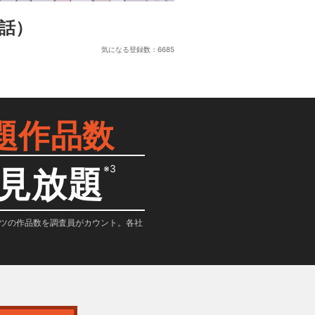
2話）
気になる登録数：
6685
題作品数
※3
見放題
テンツの作品数を調査員がカウント。各社