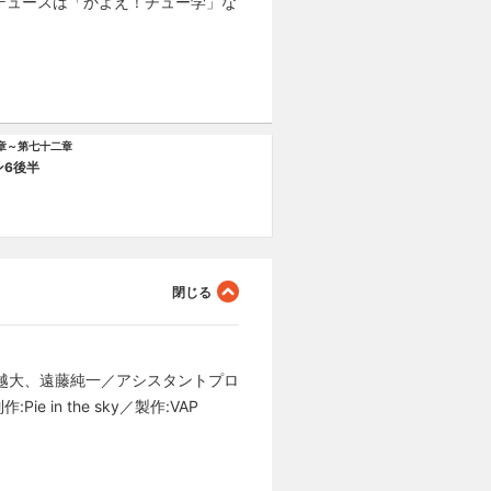
デュースは「かよえ！チュー学」な
章～第七十二章
ン6後半
堀越大、遠藤純一／アシスタントプロ
n the sky／製作:VAP