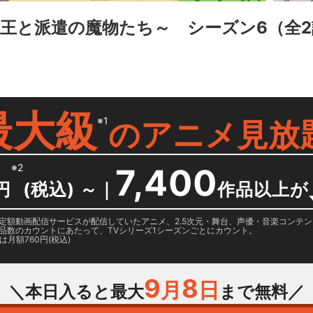
王と派遣の魔物たち～ シーズン6
（全
最大級
※1
の
アニメ見放
※2
7,400
円
(税込) ～
｜
作品以上が
日に国内定額動画配信サービスが配信していたアニメ、2.5次元・舞台、声優・音楽コン
品数のカウントにあたって、TVシリーズ1シーズンごとにカウント。
月額760円(税込)
9
8
月
日
＼本日入ると最大
まで無料／