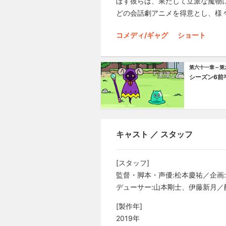
ぼす彼らは、果たして立派な魔物
どの会話劇アニメを得意とし、様々なキ
コメディ/ギャグ
ショート
第六十一章～第
シーズン6前
キャスト ／ スタッフ
[スタッフ]
監督・脚本・声優:松本慶祐／企画
デューサー:山本剛士、伊藤新月／配信
[製作年]
2019年