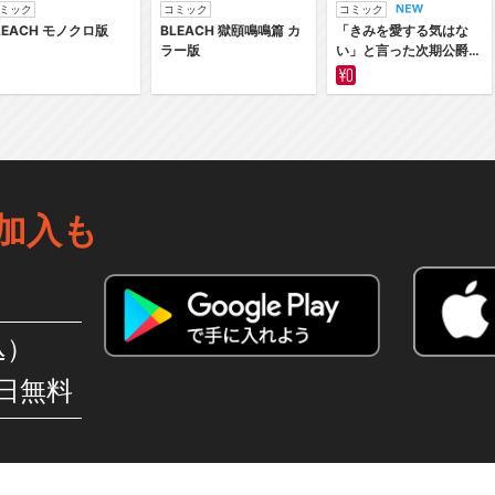
ミック
コミック
コミック
LEACH モノクロ版
BLEACH 獄頤鳴鳴篇 カ
「きみを愛する気はな
ラー版
い」と言った次期公爵様
がなぜか溺愛してきます
加入も
込）
日無料