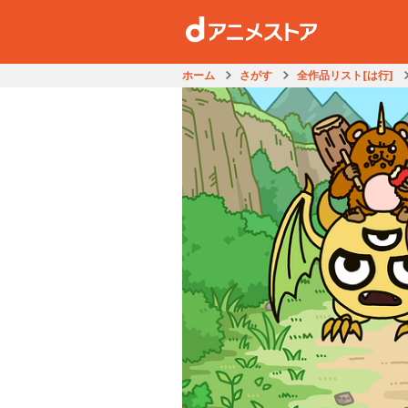
ホーム
さがす
全作品リスト[は行]