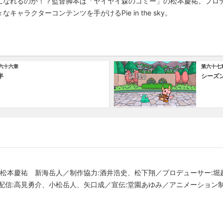
になれるのか！？監督脚本は「ヤイヤイ森のコミー」の松本慶祐。プロ
ャラクターコンテンツを手がけるPie in the sky。
六十六章
第六十七
半
シーズ
:松本慶祐 新海岳人／制作協力:酒井浩史、松下翔／プロデューサー:
:高見勇介、小松岳人、矢口成／宣伝:堂園あゆみ／アニメーション制作:Pie i