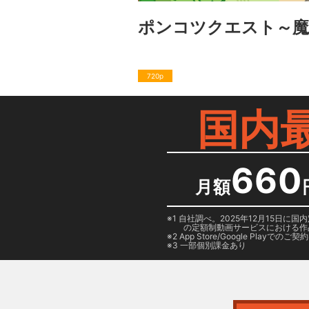
ポンコツクエスト～魔
720p
国内
660
月額
1 自社調べ。2025年12月15
の定額制動画サービスにおける作
2
App Store/Google Play
でのご契約は
3 一部個別課金あり