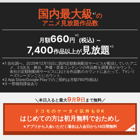
国内最大級
※1
の
アニメ見放題作品数
660
※2
月額
円
(税込) ～
7,400
見放題
※3
作品以上が
1 自社調べ。2025年12月15日に国内定額動画配信サービスが配信していたアニ
メ、2.5次元・舞台、声優・音楽コンテンツの作品数を調査員がカウント。
各社の定額制動画サービスにおける作品数のカウントにあたって、TVシリ
ーズ1シーズンごとにカウント。
2
App Store/Google Play
でのご契約は月額760円(税込)
3 一部個別課金あり
9
9
月
日
＼本日入ると最大
まで無料／
ドコモのケータイ以外もOK
はじめての方は初月無料でおためし
※アプリから入会いただく場合は入会日から14日間無料