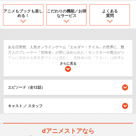
アニメもブックも
楽し
こだわりの機能／
お得
よくある
める！
なサービス
質問
ある日突然、人気オンラインゲーム『エルダー・テイル』の世界に、数
万人のプレーヤー『冒険者』が閉じ込められた！モンスターや魔法がリ
アルに存在する異世界で人々は混乱し、冒険者の街『アキバ』は秩序を
失っていた―人づきあいの苦手な青年・シロエもそんな冒険者のひとり
さらに見る
だったが、意を決したシロエは盟友の直継、アカツキ、にゃん太らとギ
ルド 『ログ・ホライズン』 を結成。さらに、持ち前の知略を武器に冒険
者の結束を呼びかけ、自治組織『円卓会議』を立ち上げ、街に平和と安
定を取り戻す。この『円卓会議』を中心に、ゲーム世界のもともとの住
エピソード（全12話）
人である『大地人』との交流も進み、筆頭貴族コーウェン家の令嬢・レ
イネシアがアキバに赴任するなど、冒険者と貴族や商人、一般市民など
との外交や取引も活発化していく。しかし、冒険者たちが異世界に飛ば
キャスト ／ スタッフ
された『大災害』から１年が過ぎ、つかの間の繁栄を享受していたアキ
バの街には、新種のモンスター『典災』の襲来や東西の貴族どうしの権
力闘争、冒険者間の格差・思惑の違いなど、多くの火種がくすぶり続け
ていた。そして、ついに冒険者の結束の象徴『円卓会議』に決定的な危
機が訪れる…
dアニメストアなら