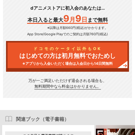
dアニメストアに初入会のあなたは…
9
9
月
日
本日入ると最大
まで無料
※以降は月額660円(税込)がかかります。
App Store/Google Play
でのご契約は月額760円(税込)
ドコモのケータイ以外もOK
はじめての方は初月無料でおためし
※アプリから入会いただく場合は入会日から14日間無料
万が一ご満足いただけず
退会される場合も、
無料期間中なら料金はかかりません。
関連ブック（電子書籍）