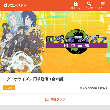
ログイン
さがす
メニュー
ログ・ホライズン 円卓崩壊
（全12話）
気になる登録数：
69576
720p
関連ブック