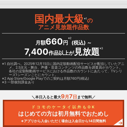
国内最大級
※1
の
アニメ見放題作品数
660
※2
月額
円
(税込) ～
7,400
見放題
※3
作品以上が
1 自社調べ。2025年12月15日に国内定額動画配信サービスが配信していたアニ
メ、2.5次元・舞台、声優・音楽コンテンツの作品数を調査員がカウント。
各社の定額制動画サービスにおける作品数のカウントにあたって、TVシリ
ーズ1シーズンごとにカウント。
2
App Store/Google Play
でのご契約は月額760円(税込)
3 一部個別課金あり
9
7
月
日
＼本日入ると最大
まで無料／
ドコモのケータイ以外もOK
はじめての方は初月無料でおためし
※アプリから入会いただく場合は入会日から14日間無料