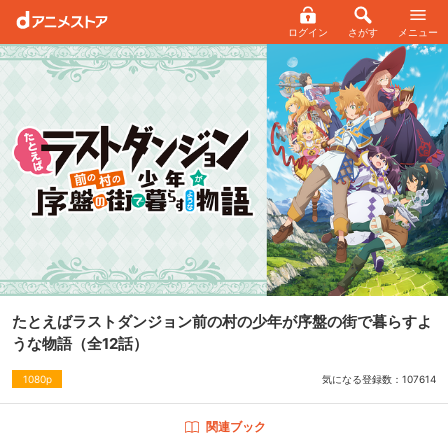
ログイン
さがす
メニュー
たとえばラストダンジョン前の村の少年が序盤の街で暮らすよ
うな物語
（全12話）
気になる登録数：
107614
1080p
関連ブック