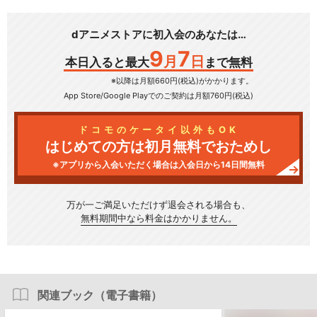
dアニメストアに初入会のあなたは…
9
7
月
日
本日入ると最大
まで無料
※以降は月額660円(税込)がかかります。
App Store/Google Play
でのご契約は月額760円(税込)
ドコモのケータイ以外もOK
はじめての方は初月無料でおためし
※アプリから入会いただく場合は入会日から14日間無料
万が一ご満足いただけず
退会される場合も、
無料期間中なら料金はかかりません。
関連ブック（電子書籍）