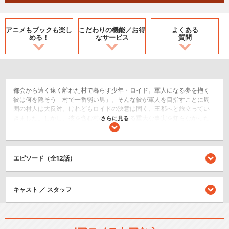
アニメもブックも
楽し
こだわりの機能／
お得
よくある
める！
なサービス
質問
都会から遠く遠く離れた村で暮らす少年・ロイド。軍人になる夢を抱く
彼は何を隠そう「村で一番弱い男」。そんな彼が軍人を目指すことに周
囲の村人は大反対。けれどもロイドの決意は固く、王都へと旅立ってい
きました。しかし、彼を含む村の人々はある重大な事実を知らなかった
さらに見る
のです。自分たちがかつて世界を救った英雄の末裔で、全員が人間離れ
した力を持っていること。そして「村で一番弱い」ロイドも一般的には
常識外れに強いことを……。身体能力バツグン！古代魔法も完璧！挙句の
果てには家事もおまかせ！己の強さを勘違いした村人による無自覚最強
エピソード（全12話）
ファンタジー、ここに開幕です！
SF/ファンタジー
キャスト ／ スタッフ
閉じる