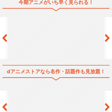
しver.
今期アニメがいち早く見られる！
閉じる
dアニメストアなら
名作・話題作も見放題！