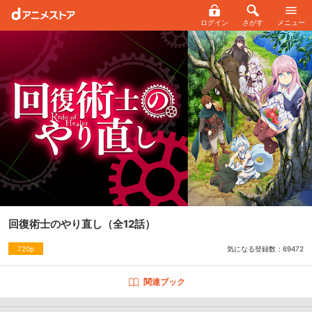
ログイン
さがす
メニュー
回復術士のやり直し
（全12話）
気になる登録数：
69472
720p
関連ブック