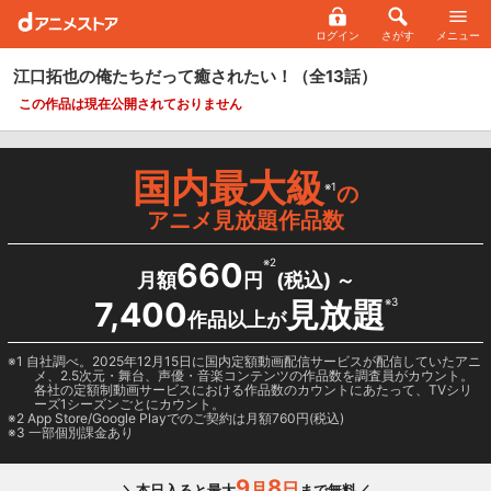
ログイン
さがす
メニュー
江口拓也の俺たちだって癒されたい！
（全13話）
この作品は現在公開されておりません
国内最大級
※1
の
アニメ見放題作品数
660
※2
月額
円
(税込) ～
7,400
見放題
※3
作品以上が
1 自社調べ。2025年12月15日に国内定額動画配信サービスが配信していたアニ
メ、2.5次元・舞台、声優・音楽コンテンツの作品数を調査員がカウント。
各社の定額制動画サービスにおける作品数のカウントにあたって、TVシリ
ーズ1シーズンごとにカウント。
2
App Store/Google Play
でのご契約は月額760円(税込)
3 一部個別課金あり
9
8
月
日
＼本日入ると最大
まで無料／