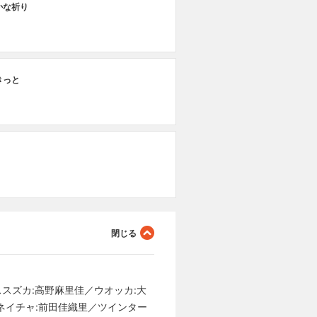
かな祈り
きっと
ススズカ:高野麻里佳／ウオッカ:大
ネイチャ:前田佳織里／ツインター