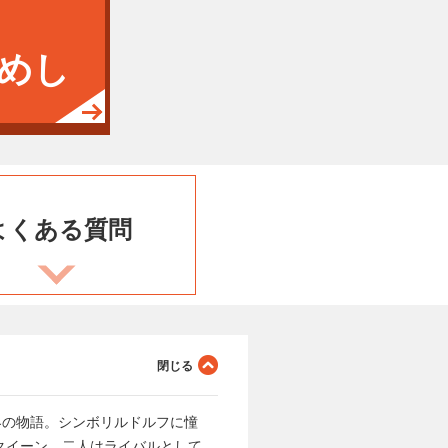
めし
よくある
質問
界の物語。シンボリルドルフに憧
クイーン。二人はライバルとして、