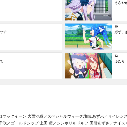
ささや
10
ッチ
必ず、
12
て
ふたり
メジロマックイーン:大西沙織／スペシャルウィーク:和氣あず未／サイレン
千咲／ゴールドシップ:上田 瞳／シンボリルドルフ:田所あずさ／ナイス