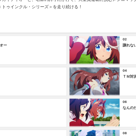
＜トゥインクル・シリーズ＞を走り続ける！
02
オー
譲れな
04
ＴＭ対
06
なんの
08