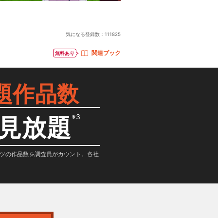
気になる登録数：
111825
関連ブック
無料あり
題作品数
※3
見放題
テンツの作品数を調査員がカウント。各社