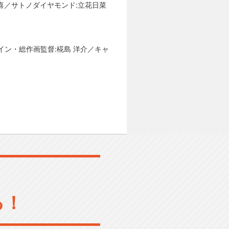
喜／サトノダイヤモンド:立花日菜
デザイン・総作画監督:椛島 洋介／キャ
る！