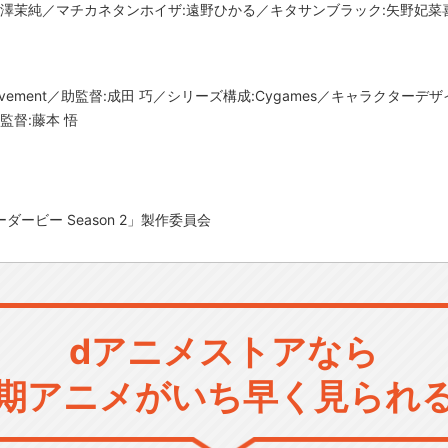
田澤茉純／マチカネタンホイザ:遠野ひかる／キタサンブラック:矢野妃菜
movement／助監督:成田 巧／シリーズ構成:Cygames／キャラクター
監督:藤本 悟
ーダービー Season 2」製作委員会
dアニメストアなら
期アニメがいち早く見られ