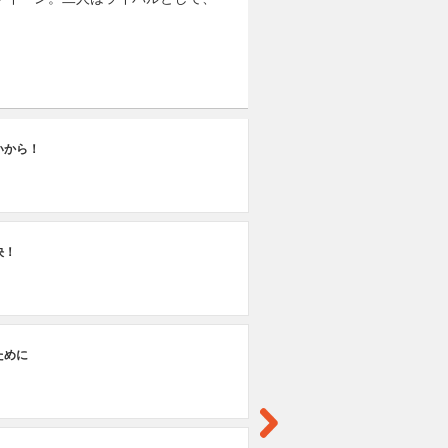
13
いから！
夢
決！
ために