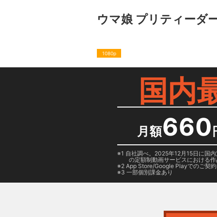
ウマ娘 プリティーダービー
1080p
国内
660
月額
1 自社調べ。2025年12月15
の定額制動画サービスにおける作
2
App Store/Google Play
でのご契約は
3 一部個別課金あり