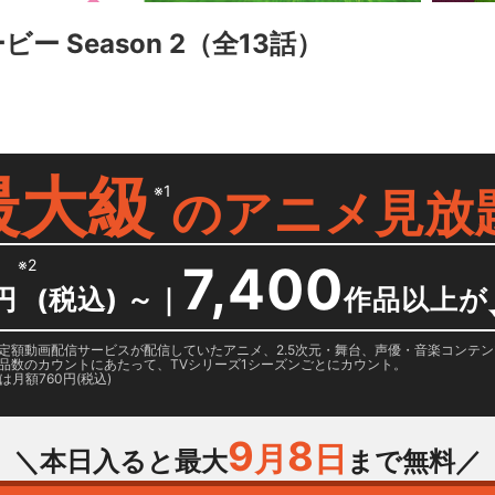
 Season 2
（全13話）
最大級
※1
の
アニメ見放
※2
7,400
円
(税込) ～
｜
作品以上が
日に国内定額動画配信サービスが配信していたアニメ、2.5次元・舞台、声優・音楽コン
品数のカウントにあたって、TVシリーズ1シーズンごとにカウント。
月額760円(税込)
9
8
月
日
＼本日入ると最大
まで無料／