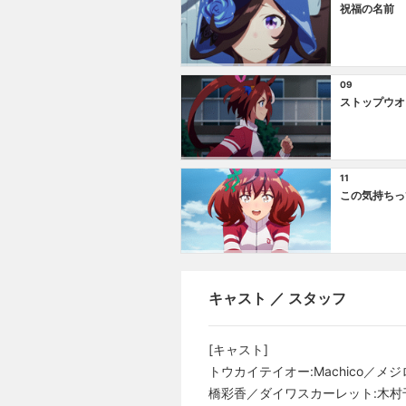
祝福の名前
09
ストップウオ
11
この気持ちっ
キャスト ／ スタッフ
[キャスト]
トウカイテイオー:Machico／
橋彩香／ダイワスカーレット:木村