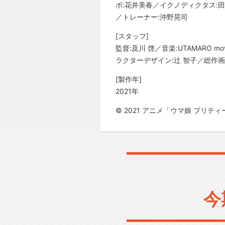
ボ:花井美春／イクノディクタス:
／トレーナー:沖野晃司
[スタッフ]
監督:及川 啓／音楽:UTAMARO 
ラクターデザイン:辻 智子／総作画
[製作年]
2021年
© 2021 アニメ「ウマ娘 プリティ
今