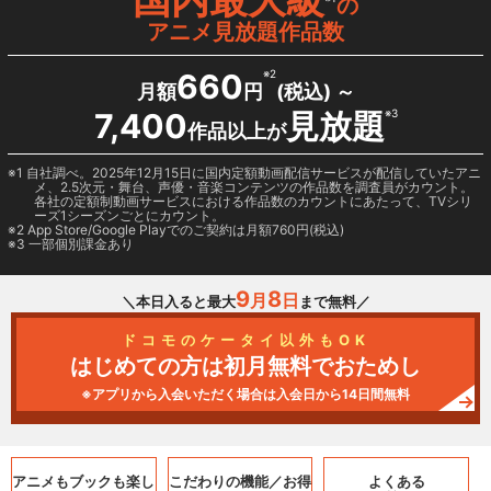
の
アニメ見放題作品数
660
※2
月額
円
(税込) ～
7,400
見放題
※3
作品以上が
1 自社調べ。2025年12月15日に国内定額動画配信サービスが配信していたアニ
メ、2.5次元・舞台、声優・音楽コンテンツの作品数を調査員がカウント。
各社の定額制動画サービスにおける作品数のカウントにあたって、TVシリ
ーズ1シーズンごとにカウント。
2
App Store/Google Play
でのご契約は月額760円(税込)
3 一部個別課金あり
9
8
月
日
＼本日入ると最大
まで無料／
ドコモのケータイ以外もOK
はじめての方は初月無料でおためし
※アプリから入会いただく場合は入会日から14日間無料
アニメもブックも
楽し
こだわりの機能／
お得
よくある