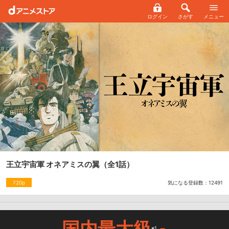
ログイン
さがす
メニュー
王立宇宙軍 オネアミスの翼
（全1話）
気になる登録数：
12491
720p
国内最大級
※1