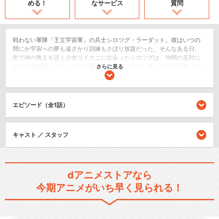
める！
なサービス
質問
戦わない軍隊「王立宇宙軍」の兵士シロツグ・ラーダット。彼はいつの
間にか宇宙への夢も遠ざかり訓練もさぼり放題だった。そんなある日、
街で神の教えを説く少女リイクニに出会ったシロツグは、仲間の反対に
もめげず宇宙パイロットに志願することに。かくして「王立宇宙軍」の
さらに見る
威信と名誉挽回の宇宙飛行計画が開始された！
SF/ファンタジー
エピソード（全1話）
閉じる
キャスト ／ スタッフ
dアニメストアなら
今期アニメがいち早く見られる！