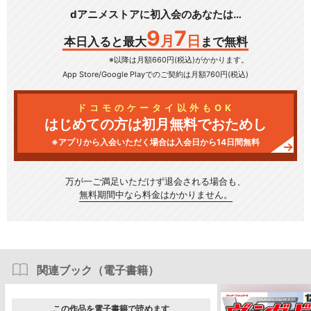
dアニメストアに初入会のあなたは…
9
7
月
日
本日入ると最大
まで無料
※以降は月額660円(税込)がかかります。
App Store/Google Play
でのご契約は月額760円(税込)
ドコモのケータイ以外もOK
はじめての方は初月無料でおためし
※アプリから入会いただく場合は入会日から14日間無料
万が一ご満足いただけず
退会される場合も、
無料期間中なら料金はかかりません。
関連ブック（電子書籍）
この作品を電子書籍で読めます