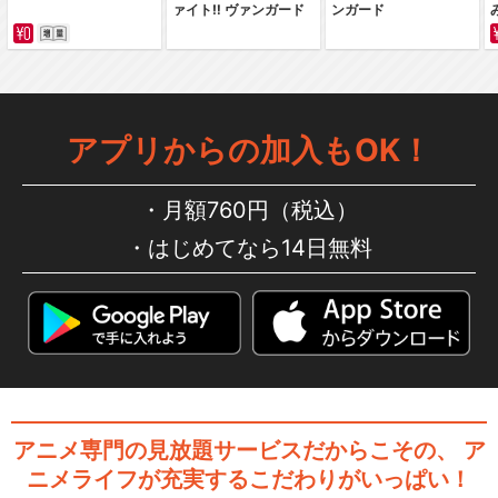
ァイト‼ ヴァンガード
ンガード
カードファイト!! ヴァンガー
ドG ストライド…
アプリからの加入もOK！
カードファイト!! ヴァンガー
月額760円（税込）
ドG NEXT
はじめてなら14日無料
カードファイト!! ヴァンガー
ドG Z
アニメ専門の見放題サービスだからこその、
ア
カードファイト!! ヴァンガー
ニメライフが充実するこだわりがいっぱい！
ド2018