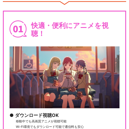
快適・便利にアニメを視
カードファイト!! ヴァンガー
聴！
ド2019
バミューダトライアングル ～
カラフル・パストラ…
カードファイト!! ヴァンガー
ド外伝 イフ-i…
ダウンロード視聴OK
移動中でも高画質アニメが視聴可能
Wi-Fi環境でもダウンロード可能で通信料も安心