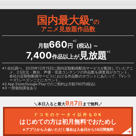
国内最大級
※1
の
アニメ見放題作品数
660
※2
月額
円
(税込) ～
7,400
見放題
※3
作品以上が
1 自社調べ。2025年12月15日に国内定額動画配信サービスが配信していたアニ
メ、2.5次元・舞台、声優・音楽コンテンツの作品数を調査員がカウント。
各社の定額制動画サービスにおける作品数のカウントにあたって、TVシリ
ーズ1シーズンごとにカウント。
2
App Store/Google Play
でのご契約は月額760円(税込)
3 一部個別課金あり
9
7
月
日
＼本日入ると最大
まで無料／
ドコモのケータイ以外もOK
はじめての方は初月無料でおためし
※アプリから入会いただく場合は入会日から14日間無料