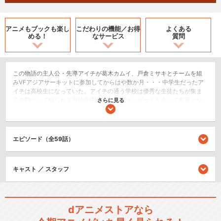
アニメもブックも
楽し
こだわりの機能／
お得
よくある
める！
なサービス
質問
この物語の主人公・先導アイチが葛木カムイ、戸倉ミサキとチームを組
みVFアジアサーキットに参加してからはや数か月・・・中学生だったア
イチは高校生になっていた。アイチの通う学校は優秀な生徒たちが集ま
る名門として知られる宮地学園高等部。ヴァンガードを介して友達とな
さらに見る
った森川カツミや井崎ユウタといった同級生たちは別の高校に進学し、
アイチは孤独な環境で高校生活をスタートする。入学した当初は慣れな
い環境に戸惑ってばかりのアイチだったが、馴染みのカードショップ
「カードキャピタル」の仲間である櫂トシキや三和タイシたちのアドバ
エピソード（全59話）
イスをヒントに、学校生活を充実させるため、アイチは学校にヴァンガ
ードをする部活「カードファイト部」を作ろうとする。部活動を通して
出会う新しい友人やライバルたち、運動会や文化祭にテストや夏休み、
キャスト ／ スタッフ
高校という新しい舞台でアイチは歩き始める！
スポーツ/競技
SF/ファンタジー
dアニメストアなら
キッズ/ファミリー