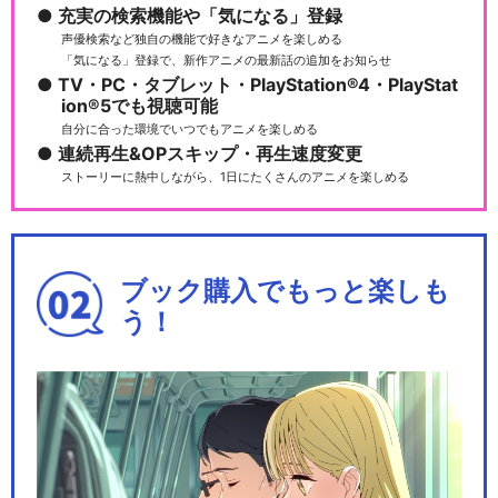
カードファイト!! ヴァンガー
充実の検索機能や「気になる」登録
ド overDr…
声優検索など独自の機能で好きなアニメを楽しめる
「気になる」登録で、新作アニメの最新話の追加をお知らせ
TV・PC・タブレット・PlayStation®4・PlayStat
ion®5でも視聴可能
自分に合った環境でいつでもアニメを楽しめる
カードファイト!! ヴァンガー
連続再生&OPスキップ・再生速度変更
ド overDr…
ストーリーに熱中しながら、1日にたくさんのアニメを楽しめる
ブック購入でもっと楽しも
カードファイト!! ヴァンガー
ド will+D…
う！
カードファイト!! ヴァンガー
ド will+D…