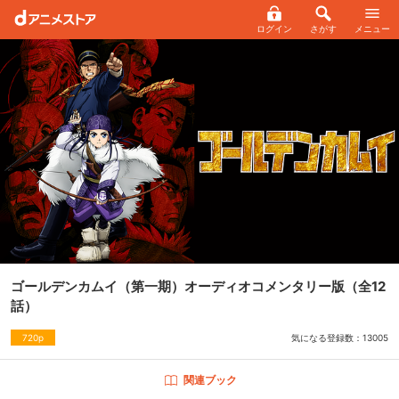
ログイン
さがす
メニュー
ゴールデンカムイ（第一期）オーディオコメンタリー版
（全12
話）
気になる登録数：
13005
720p
関連ブック