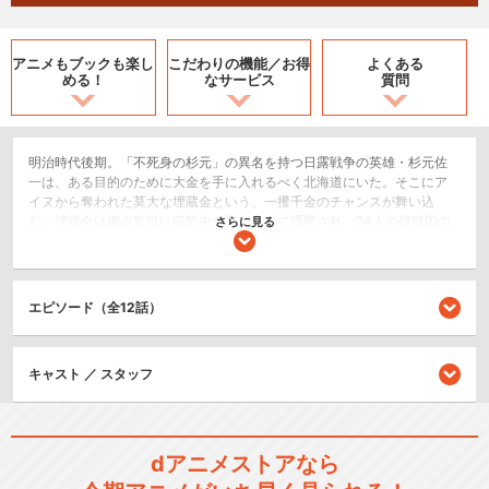
アニメもブックも
楽し
こだわりの機能／
お得
よくある
める！
なサービス
質問
明治時代後期。「不死身の杉元」の異名を持つ日露戦争の英雄・杉元佐
一は、ある目的のために大金を手に入れるべく北海道にいた。そこにア
イヌから奪われた莫大な埋蔵金という、一攫千金のチャンスが舞い込
む。埋蔵金は網走監獄に収監中の男によって隠匿され、24人の脱獄囚の
さらに見る
身体に刻まれた刺青がその在り処を示す手がかりだという。そんな折、
ヒグマの襲撃を受けた杉元を、ひとりのアイヌの少女が救う。名をアシ
ㇼパというその少女は、埋蔵金を奪った男に父親を殺されていた。さら
に杉元の動きに呼応するように、かねてより埋蔵金を狙って暗躍してい
エピソード（全12話）
た北の最強部隊・第七師団や刺青を背負う脱獄囚たちの動きも顕在化。
果たして、雄大な北の大地を舞台に巻き起こった一攫千金サバイバルの
行方は……!?
キャスト ／ スタッフ
ライブ/ラジオ/etc.
アクション/バトル
歴史/戦記
dアニメストアなら