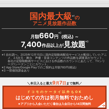
国内最大級
※1
の
アニメ見放題作品数
660
※2
月額
円
(税込) ～
7,400
見放題
※3
作品以上が
1 自社調べ。2025年12月15日に国内定額動画配信サービスが配信していたアニ
メ、2.5次元・舞台、声優・音楽コンテンツの作品数を調査員がカウント。
各社の定額制動画サービスにおける作品数のカウントにあたって、TVシリ
ーズ1シーズンごとにカウント。
2
App Store/Google Play
でのご契約は月額760円(税込)
3 一部個別課金あり
9
7
月
日
＼本日入ると最大
まで無料／
ドコモのケータイ以外もOK
はじめての方は初月無料でおためし
※アプリから入会いただく場合は入会日から14日間無料