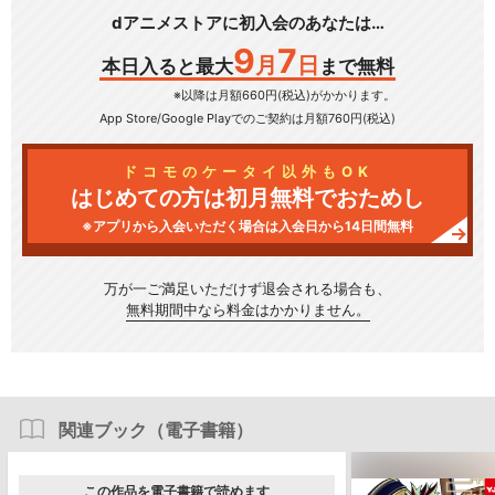
dアニメストアに初入会のあなたは…
9
7
月
日
本日入ると最大
まで無料
※以降は月額660円(税込)がかかります。
App Store/Google Play
でのご契約は月額760円(税込)
ドコモのケータイ以外もOK
はじめての方は初月無料でおためし
※アプリから入会いただく場合は入会日から14日間無料
万が一ご満足いただけず
退会される場合も、
無料期間中なら料金はかかりません。
関連ブック（電子書籍）
この作品を電子書籍で読めます