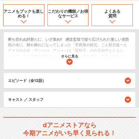
アニメもブックも
楽し
こだわりの機能／
お得
よくある
める！
なサービス
質問
断ち切れぬ絆新たに、いざ進め!! 網走監獄で繰り広げられた激しい攻防
戦の末に、離れ離れになってしまった「不死身の杉元」こと杉元佐一と
アイヌの少女・アシㇼパ。アシㇼパは「脱獄王」の白石由竹とともに、
キロランケと尾形百之助によって父の足跡が残る場所・樺太に連れ去ら
さらに見る
れていた。アイヌの金塊を強奪した張本人である「のっぺら坊」が死ん
だ今、その秘密を解けるのは娘のアシㇼパのみ。キロランケの目的は、
彼女を連れてかつての仲間である極東ロシアのパルチザンと合流するこ
とにあった。一方、第七師団の鶴見中尉と手を組んだ杉元と谷垣源次郎
エピソード（全12話）
は、アシㇼパを捜索するための先遣隊に志願。月島軍曹と鯉登少尉を同
行者として樺太を目指す。北海道よりさらに北に位置する極寒の地で、
それぞれの旅路を進む杉元とアシㇼパを待ち受けるものとは!? 新たなサ
キャスト ／ スタッフ
バイバルが幕を開ける！
アクション/バトル
歴史/戦記
dアニメストアなら
今期アニメがいち早く見られる！
シリーズ／関連のアニメ作品