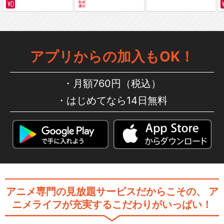
サバイバルの海 超新星
二弾
編～ カラー版
アプリからの加入もOK！
ゴールデンカムイ（OAD）第
三弾
月額760円（税込）
はじめてなら14日無料
閉じる
アニメ専門の見放題サービスだからこその、
ア
ニメライフが充実するこだわりがいっぱい！