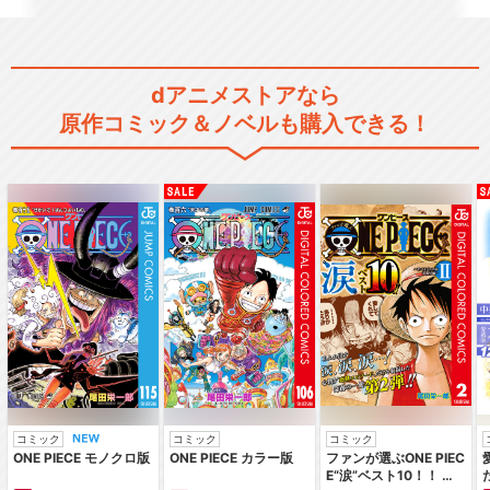
ゴールデンカムイ（第四期）
dアニメストアなら
原作コミック＆ノベルも購入できる！
TVアニメ『ゴールデンカム
イ』最終章
ゴールデンカムイ（OAD）第
一弾
コミック
コミック
コミック
ONE PIECE モノクロ版
ONE PIECE カラー版
ファンが選ぶONE PIEC
E“涙”ベスト10！！ ～
ゴールデンカムイ（OAD）第