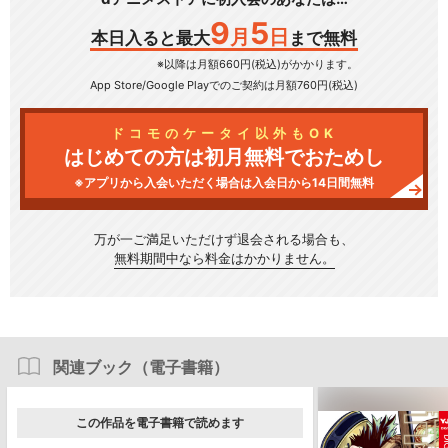
9
5
月
日
本日入ると最大
まで無料
※以降は月額660円(税込)がかかります。
App Store/Google Play
でのご契約は月額760円(税込)
ドコモのケータイ以外もOK
はじめての方は初月無料でおためし
※アプリから入会いただく場合は入会日から14日間無料
万が一ご満足いただけず
退会される場合も、
無料期間中なら料金はかかりません。
関連ブック（電子書籍）
この作品を電子書籍で読めます