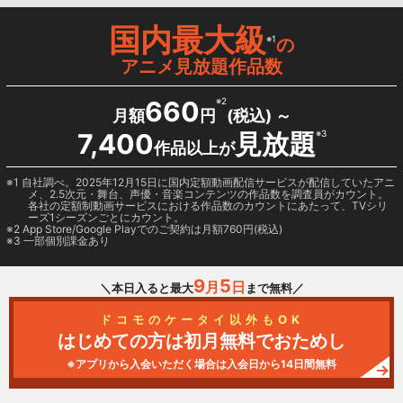
国内最大級
※1
の
アニメ見放題作品数
660
※2
月額
円
(税込) ～
7,400
見放題
※3
作品以上が
1 自社調べ。2025年12月15日に国内定額動画配信サービスが配信していたアニ
メ、2.5次元・舞台、声優・音楽コンテンツの作品数を調査員がカウント。
各社の定額制動画サービスにおける作品数のカウントにあたって、TVシリ
ーズ1シーズンごとにカウント。
2
App Store/Google Play
でのご契約は月額760円(税込)
3 一部個別課金あり
9
5
月
日
＼本日入ると最大
まで無料／
ドコモのケータイ以外もOK
はじめての方は初月無料でおためし
※アプリから入会いただく場合は入会日から14日間無料