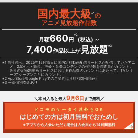
国内最大級
※1
の
アニメ見放題作品数
660
※2
月額
円
(税込) ～
7,400
見放題
※3
作品以上が
1 自社調べ。2025年12月15日に国内定額動画配信サービスが配信していたアニ
メ、2.5次元・舞台、声優・音楽コンテンツの作品数を調査員がカウント。
各社の定額制動画サービスにおける作品数のカウントにあたって、TVシリ
ーズ1シーズンごとにカウント。
2
App Store/Google Play
でのご契約は月額760円(税込)
3 一部個別課金あり
9
6
月
日
＼本日入ると最大
まで無料／
ドコモのケータイ以外もOK
はじめての方は初月無料でおためし
※アプリから入会いただく場合は入会日から14日間無料