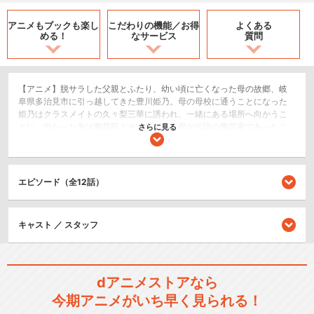
アニメもブックも
楽し
こだわりの機能／
お得
よくある
める！
なサービス
質問
【アニメ】脱サラした父親とふたり、幼い頃に亡くなった母の故郷、岐
阜県多治見市に引っ越してきた豊川姫乃。母の母校に通うことになった
姫乃はクラスメイトの久々梨三華に誘われ、一緒にある場所へ向かうこ
とに。向かった先は陶芸部！そこで初めて母が伝説の陶芸家であったこ
さらに見る
とを知り、姫乃は陶芸の世界に引き込まれていく―。【実写】TVアニメ
『やくならマグカップも』のキャストがアニメから飛び出した！豊川姫
乃役の田中美海、久々梨三華役の芹澤優、成瀬直子役の若井友希、青木
十子役の本泉莉奈が、舞台となった多治見市をおしゃれに紹介。
エピソード（全12話）
ドラマ/青春
ライブ/ラジオ/etc.
キャスト ／ スタッフ
シリーズ／関連のアニメ作品
dアニメストアなら
やくならマグカップも 二番
今期アニメがいち早く見られる！
窯