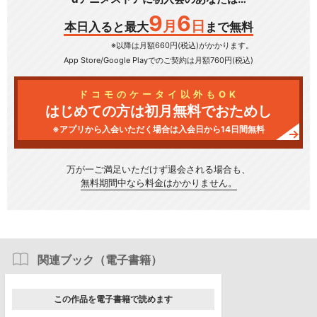
9
6
月
日
本日入ると最大
まで無料
※以降は月額660円(税込)がかかります。
App Store/Google Play
でのご契約は月額760円(税込)
ドコモのケータイ以外もOK
はじめての方は初月無料でおためし
※アプリから入会いただく場合は入会日から14日間無料
万が一ご満足いただけず
退会される場合も、
無料期間中なら料金はかかりません。
関連ブック（電子書籍）
この作品を電子書籍で読めます