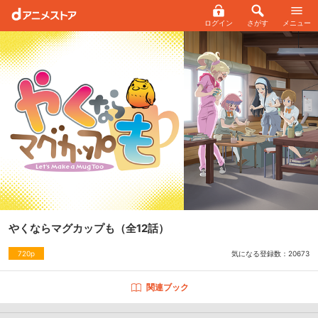
ログイン
さがす
メニュー
やくならマグカップも
（全12話）
気になる登録数：
20673
720p
関連ブック