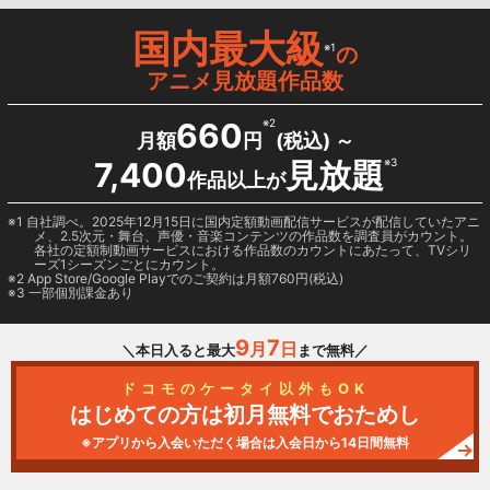
国内最大級
※1
の
アニメ見放題作品数
660
※2
月額
円
(税込) ～
7,400
見放題
※3
作品以上が
1 自社調べ。2025年12月15日に国内定額動画配信サービスが配信していたアニ
メ、2.5次元・舞台、声優・音楽コンテンツの作品数を調査員がカウント。
各社の定額制動画サービスにおける作品数のカウントにあたって、TVシリ
ーズ1シーズンごとにカウント。
2
App Store/Google Play
でのご契約は月額760円(税込)
3 一部個別課金あり
9
7
月
日
＼本日入ると最大
まで無料／
ドコモのケータイ以外もOK
はじめての方は初月無料でおためし
※アプリから入会いただく場合は入会日から14日間無料