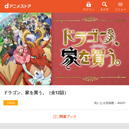
ログイン
さがす
メニュー
ドラゴン、家を買う。
（全12話）
気になる登録数：
44201
1080p
関連ブック