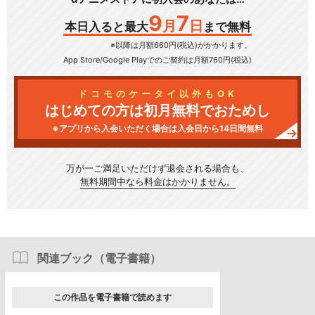
9
7
月
日
本日入ると最大
まで無料
※以降は月額660円(税込)がかかります。
App Store/Google Play
でのご契約は月額760円(税込)
ドコモのケータイ以外もOK
はじめての方は初月無料でおためし
※アプリから入会いただく場合は入会日から14日間無料
万が一ご満足いただけず
退会される場合も、
無料期間中なら料金はかかりません。
関連ブック（電子書籍）
この作品を電子書籍で読めます