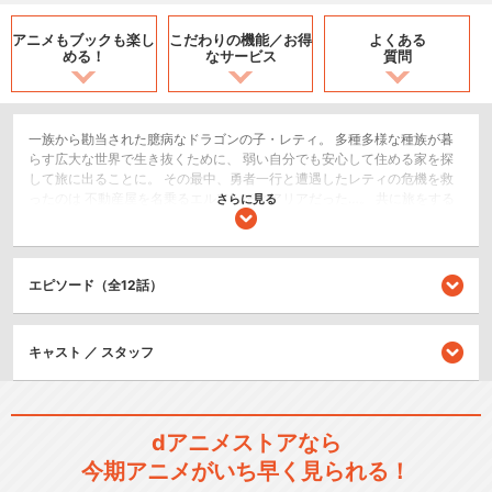
アニメもブックも
楽し
こだわりの機能／
お得
よくある
める！
なサービス
質問
一族から勘当された臆病なドラゴンの子・レティ。 多種多様な種族が暮
らす広大な世界で生き抜くために、 弱い自分でも安心して住める家を探
して旅に出ることに。 その最中、勇者一行と遭遇したレティの危機を救
ったのは 不動産屋を名乗るエルフ・ディアリアだった…。 共に旅をする
さらに見る
ことになった２人。 果たして、レティは無事に安住の地へ辿り着くこと
ができるのか――。 ドラゴンと魔王による新感覚ファンタジーがここに
開幕！
エピソード（全12話）
SF/ファンタジー
閉じる
キャスト ／ スタッフ
dアニメストアなら
今期アニメがいち早く見られる！