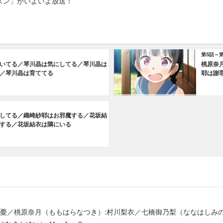
ズン」がいよいよ放送！
第5話～
いてる／琴川晶は気にしてる／琴川晶は
桃原奈
／琴川晶は育ててる
耶は謝
してる／織崎紗耶はお邪魔する／花坂結
する／花坂結衣は隣にいる
美憂／桃原奈月（ももはらなつき）:村川梨衣／七橋御乃梨（ななはしみ