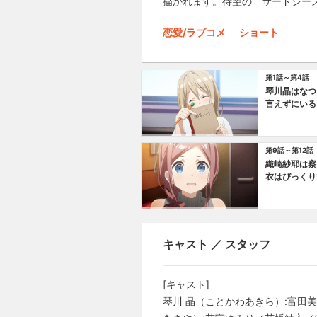
描かれます。待望の「サードシー
恋愛/ラブコメ
ショート
第1話～第4話
琴川晶はなつ
言えずにいる
第9話～第12話
織崎紗耶は察
衣はびっくり
キャスト ／ スタッフ
[キャスト]
琴川 晶（ことかわあきら）:富田