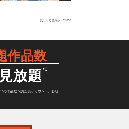
気になる登録数：
17056
題作品数
※3
見放題
テンツの作品数を調査員がカウント。各社