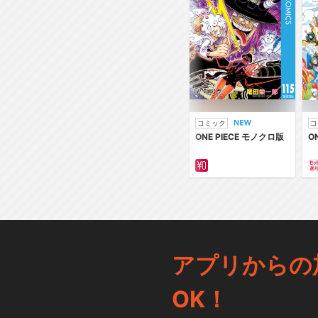
コミック
コ
ONE PIECE モノクロ版
O
アプリからの
OK！