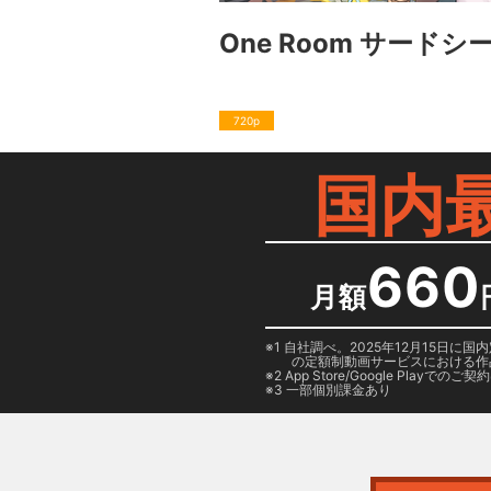
One Room サードシ
720p
国内
660
月額
1 自社調べ。2025年12月15
の定額制動画サービスにおける作
2
App Store/Google Play
でのご契約は
3 一部個別課金あり