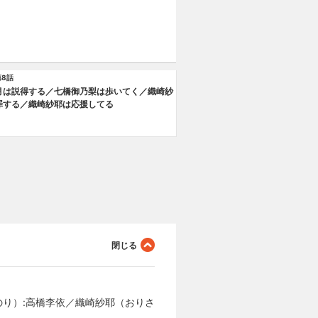
第8話
月は説得する／七橋御乃梨は歩いてく／織崎紗
罪する／織崎紗耶は応援してる
のり）:高橋李依／織崎紗耶（おりさ