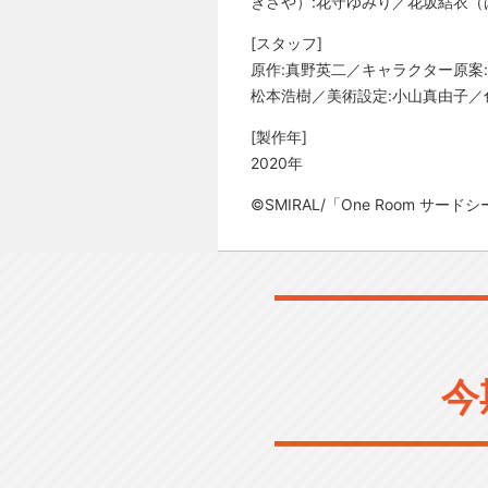
きさや）:花守ゆみり／花坂結衣（
[スタッフ]
原作:真野英二／キャラクター原案
松本浩樹／美術設定:小山真由子／色
[製作年]
2020年
©SMIRAL/「One Room サー
今