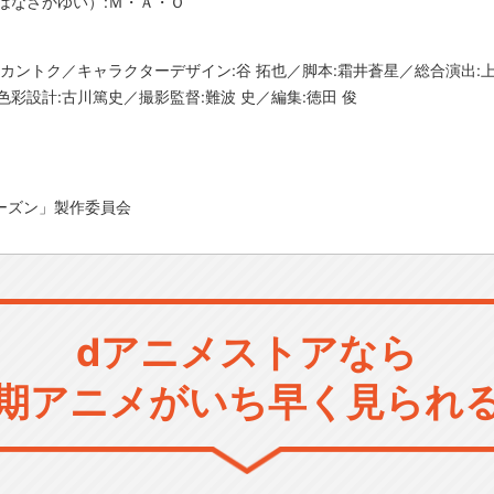
はなさかゆい）:Ｍ・Ａ・Ｏ
:カントク／キャラクターデザイン:谷 拓也／脚本:霜井蒼星／総合演出:
彩設計:古川篤史／撮影監督:難波 史／編集:徳田 俊
ドシーズン」製作委員会
dアニメストアなら
期アニメがいち早く見られ