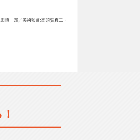
上田慎一郎／美術監督:高須賀真二・
る！