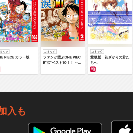
ミック
コミック
コミック
NE PIECE カラー版
ファンが選ぶONE PIEC
愛蔵版 花ざかりの君た
E“涙”ベスト10！！ ～サ
ちへ
バイバルの海 超新星編
～ カラー版
加入も