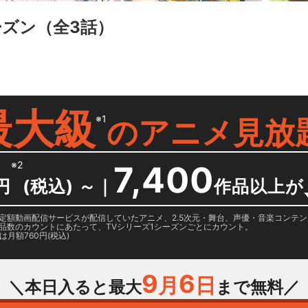
ーズン
（全3話）
最大級
※1
の
アニメ見放
※2
7,400
円
(税込) ～
｜
作品以上が
日に国内定額動画配信サービスが配信していたアニメ、2.5次元・舞台、声優・音楽コン
品数のカウントにあたって、TVシリーズ1シーズンごとにカウント。
月額760円(税込)
9
6
月
日
＼本日入ると最大
まで無料／