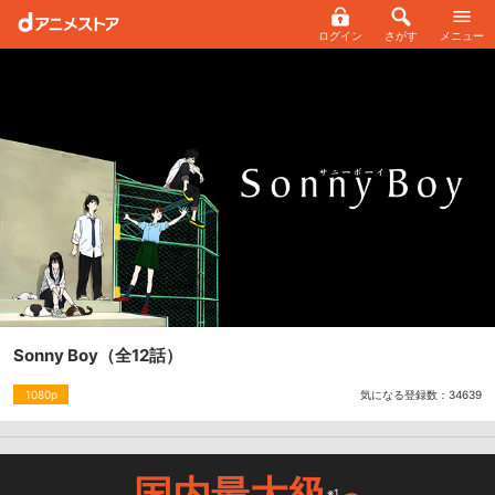
ログイン
さがす
メニュー
Sonny Boy
（全12話）
気になる登録数：
34639
1080p
国内最大級
※1