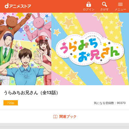
ログイン
さがす
メニュー
うらみちお兄さん
（全13話）
気になる登録数：
90370
720p
関連ブック