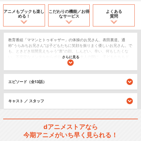
アニメもブックも
楽し
こだわりの機能／
お得
よくある
める！
なサービス
質問
教育番組「ママンとトゥギャザー」の体操のお兄さん、表田裏道。通
称“うらみちお兄さん”は子どもたちに笑顔を振りまく優しいお兄さん。で
も、ときどき垣間見えちゃう“裏”の顔。しんどい、辛い、何もしたくな
い。不安定なメンタルからポロッと漏れる大人の闇に、子どもたちもド
さらに見る
ン引き気味……!?それでも大人は前を向く。世の中に希望はなくても、社
会の仕組みに絶望しても……！「教育番組のお兄さんとして、その期待
に……応えたい」大人になったよい子に贈る、“後ろ向き”の人生讃歌。
エピソード（全13話）
コメディ/ギャグ
閉じる
キャスト ／ スタッフ
dアニメストアなら
今期アニメがいち早く見られる！