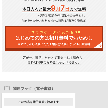
9
7
月
日
本日入ると最大
まで無料
※以降は月額660円(税込)がかかります。
App Store/Google Play
でのご契約は月額760円(税込)
ドコモのケータイ以外もOK
はじめての方は初月無料でおためし
※アプリから入会いただく場合は入会日から14日間無料
万が一ご満足いただけず
退会される場合も、
無料期間中なら料金はかかりません。
関連ブック（電子書籍）
この作品を電子書籍で読めます