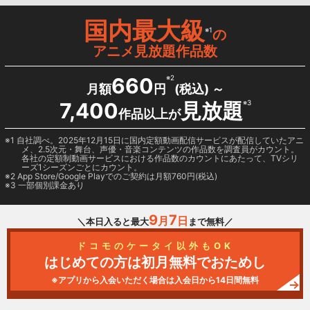
国内最大級
※1
の
アニメ見放題作品数
660
※2
月額
円
(税込) ～
7,400
見放題
※3
作品以上が
1 自社調べ。2025年12月15日に国内定額動画配信サービスが配信していたアニ
メ、2.5次元・舞台、声優・音楽コンテンツの作品数を調査員がカウント。
各社の定額制動画サービスにおける作品数のカウントにあたって、TVシリ
ーズ1シーズンごとにカウント。
2
App Store/Google Play
でのご契約は月額760円(税込)
3 一部個別課金あり
9
7
月
日
＼本日入ると最大
まで無料／
ドコモのケータイ以外もOK
はじめての方は初月無料でおためし
※アプリから入会いただく場合は入会日から14日間無料