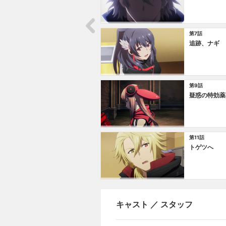
第7話
追跡、ナギ
第9話
疑惑の特効薬
第11話
トゲツへ
キャスト ／ スタッフ