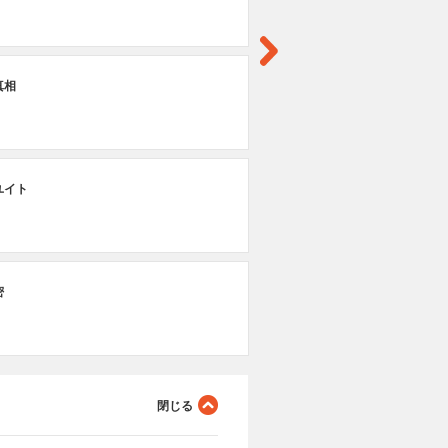
第
真相
カ
第
ユイト
ワ
第
密
ス