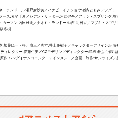
ネ・ランドール:瀬戸麻沙美／ハナビ・イチジョウ:嶺内ともみ／ツグミ
ァース:赤﨑千夏／シデン・リッター:河西健吾／アラシ・スプリング:堀
・カーマン:内田雄馬／ナオミ・ランドール:西 明日香／フブキ・スプリ
高橋広樹
本:加藤陽一・根元歳三／脚本:井上亜樹子／キャラクターデザイン:伊藤
ンディレクター:伊藤仁美／CGモデリングディレクター:島野達也／撮影監
原作:バンダイナムコエンターテインメント／企画・制作:サンライズ／製作:S