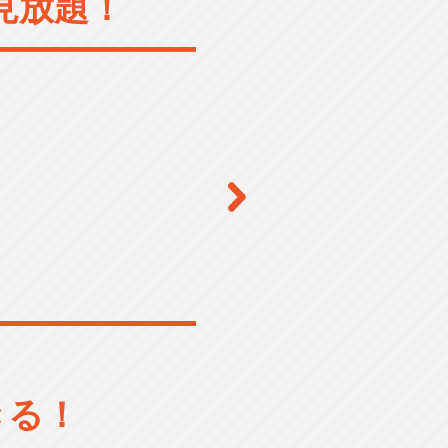
見放題！
きる！