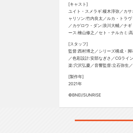
[キャスト]
ユイト・スメラギ:榎木淳弥／カサ
ャリソン:竹内良太／ルカ・トラヴ
／カゲロウ・ダン:浪川大輔／ナギ
ース:檜山修之／セト・ナルカミ:
[スタッフ]
監督:西村博之／シリーズ構成・脚
／色彩設計:安部なぎさ／CGライ
楽:穴沢弘慶／音響監督:立石弥生／
[製作年]
2021年
©BNEI/SUNRISE