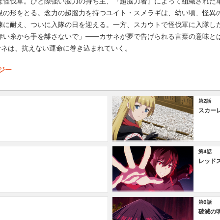
は怪伐軍。ひと際強い脳力の持ち主、『超脳力者』によって組織された
現の形をとる。念力の超脳力を持つユイト・スメラギは、幼い頃、怪異
練に耐え、ついに入隊の日を迎える。一方、スカウトで怪伐軍に入隊し
赤い糸から手を離さないで」――カサネが夢で告げられる言葉の意味とは
サネは、抗えない運命に巻き込まれていく。
タジー
第2話
スカー
第4話
レッド
第6話
破滅の