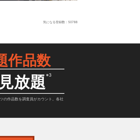
気になる登録数：
50788
題作品数
※3
見放題
テンツの作品数を調査員がカウント。各社