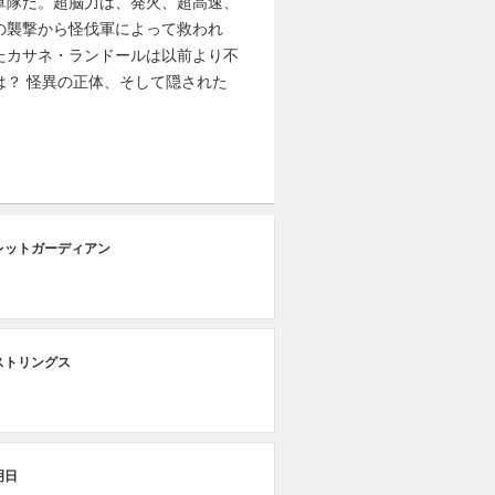
軍隊だ。超脳力は、発火、超高速、
の襲撃から怪伐軍によって救われ
たカサネ・ランドールは以前より不
？ 怪異の正体、そして隠された
第
レットガーディアン
デ
第
ストリングス
ナ
第
明日
ア