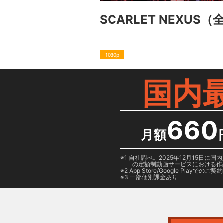
SCARLET NEXUS
（全
1080p
国内
660
月額
1 自社調べ。2025年12月15
の定額制動画サービスにおける作
2
App Store/Google Play
でのご契約は
3 一部個別課金あり