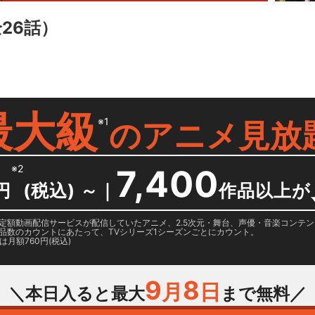
26話）
最大級
※1
の
アニメ見放
※2
7,400
円
(税込) ～
｜
作品以上が
日に国内定額動画配信サービスが配信していたアニメ、2.5次元・舞台、声優・音楽コン
品数のカウントにあたって、TVシリーズ1シーズンごとにカウント。
月額760円(税込)
9
8
月
日
＼本日入ると最大
まで無料／