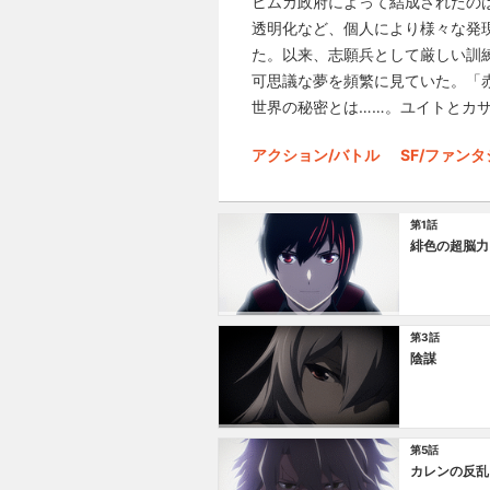
ヒムカ政府によって結成されたの
透明化など、個人により様々な発
た。以来、志願兵として厳しい訓
可思議な夢を頻繁に見ていた。「
世界の秘密とは……。ユイトとカ
アクション/バトル
SF/ファン
第1話
緋色の超脳力
第3話
陰謀
第5話
カレンの反乱