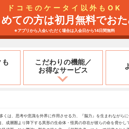
ドコモのケータイ以外もOK
じめての方は初月無料でおた
※アプリから入会いただく場合は入会日から14日間無料
クも
こだわりの機能／
お得なサービス
類の多くは、思考や意識を外界に作用させる力、『脳力』を生まれながら
は、成層圏より降下する異形の生命体・怪異の存在が彼らの命を脅かし