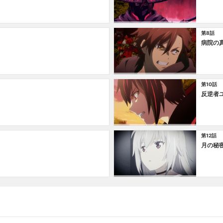
第8話
病院の
第10話
反逆者
第12話
月の秘