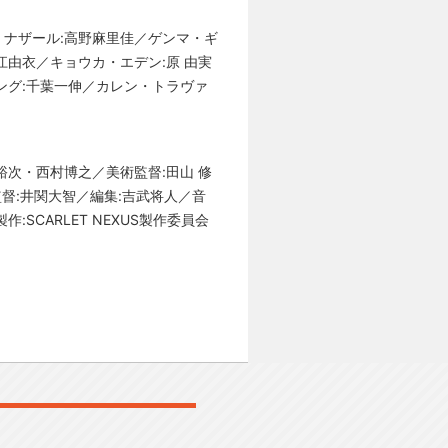
・ナザール:高野麻里佳／ゲンマ・ギ
江由衣／キョウカ・エデン:原 由実
ング:千葉一伸／カレン・トラヴァ
裕次・西村博之／美術監督:田山 修
督:井関大智／編集:吉武将人／音
CARLET NEXUS製作委員会