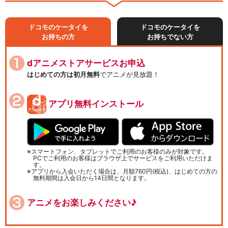
ドコモのケータイを
ドコモのケータイを
お持ちの方
お持ちでない方
dアニメストアサービスお申込
はじめての方は初月無料
でアニメが見放題！
アプリ無料インストール
スマートフォン、タブレットでご利用のお客様のみが対象です。
PCでご利用のお客様はブラウザ上でサービスをご利用いただけま
す。
アプリから入会いただく場合は、月額760円(税込)、はじめての方の
無料期間は入会日から14日間となります。
アニメをお楽しみください♪