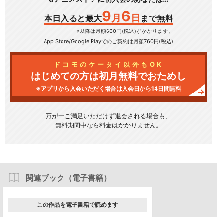
9
6
月
日
本日入ると最大
まで無料
※以降は月額660円(税込)がかかります。
App Store/Google Play
でのご契約は月額760円(税込)
ドコモのケータイ以外もOK
はじめての方は初月無料でおためし
※アプリから入会いただく場合は入会日から14日間無料
万が一ご満足いただけず
退会される場合も、
無料期間中なら料金はかかりません。
関連ブック（電子書籍）
この作品を電子書籍で読めます