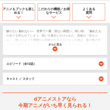
アニメもブックも
楽し
こだわりの機能／
お得
よくある
める！
なサービス
質問
触りたい 触れない― 世界で一番、切ない両想い。幼い頃、「触れたも
の全てを死なせてしまう」呪いを魔女にかけられた、貴族の「坊ちゃ
ん」。呪いによって周囲から拒絶されるようになった彼は、森の奥の大
きな館で孤独な日々を過ごす。そんな彼に仕えるのがメイドの「アリ
さらに見る
ス」。しかしそのアリスの存在が坊ちゃんの一番の悩みの種。なぜなら
アリスは日常的に逆セクハラを仕掛けてくるから……！いつもギリギリの
距離感で誘惑してくるアリスと、彼女のことが愛しいけれど手をつなぐ
ことすら許されない坊ちゃん。二人の純愛は、果たして実を結ぶのか…!?
エピソード（全12話）
恋愛/ラブコメ
キャスト ／ スタッフ
シリーズ／関連のアニメ作品
死神坊ちゃんと黒メイド（第
dアニメストアなら
２期）
今期アニメがいち早く見られる！