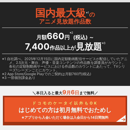
国内最大級
※1
の
アニメ見放題作品数
660
※2
月額
円
(税込) ～
7,400
見放題
※3
作品以上が
1 自社調べ。2025年12月15日に国内定額動画配信サービスが配信していたアニ
メ、2.5次元・舞台、声優・音楽コンテンツの作品数を調査員がカウント。
各社の定額制動画サービスにおける作品数のカウントにあたって、TVシリ
ーズ1シーズンごとにカウント。
2
App Store/Google Play
でのご契約は月額760円(税込)
3 一部個別課金あり
9
6
月
日
＼本日入ると最大
まで無料／
ドコモのケータイ以外もOK
はじめての方は初月無料でおためし
※アプリから入会いただく場合は入会日から14日間無料