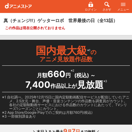
ログイン
さがす
メニュー
真（チェンジ!!）ゲッターロボ 世界最後の日
（全13話）
この作品は現在公開されておりません
国内最大級
※1
の
アニメ見放題作品数
660
※2
月額
円
(税込) ～
7,400
見放題
※3
作品以上が
1 自社調べ。2025年12月15日に国内定額動画配信サービスが配信していたアニ
メ、2.5次元・舞台、声優・音楽コンテンツの作品数を調査員がカウント。
各社の定額制動画サービスにおける作品数のカウントにあたって、TVシリ
ーズ1シーズンごとにカウント。
2
App Store/Google Play
でのご契約は月額760円(税込)
3 一部個別課金あり
9
7
月
日
＼本日入ると最大
まで無料／