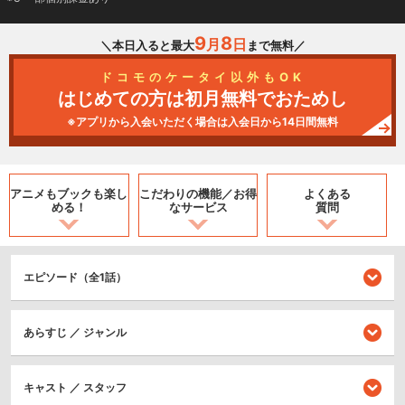
9
8
月
日
＼本日入ると最大
まで無料／
ドコモのケータイ以外もOK
はじめての方は初月無料でおためし
※アプリから入会いただく場合は入会日から14日間無料
アニメもブックも
楽し
こだわりの機能／
お得
よくある
める！
なサービス
質問
エピソード（全1話）
あらすじ ／ ジャンル
キャスト ／ スタッフ