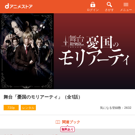
ログイン
さがす
メニュー
舞台「憂国のモリアーティ」
（全1話）
気になる登録数：
2632
720p
レンタル
関連ブック
無料あり