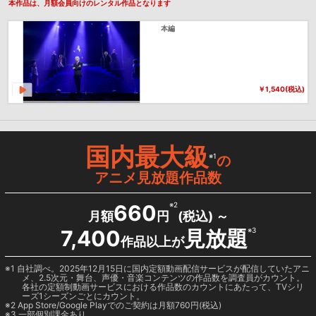
本作品は、月額会員向けのレンタル作品となります
本編
￥1,540(税込)
国内最大級
※1
の
アニメ見放題作品数
660
※2
月額
円
(税込) ～
7,400
見放題
※3
作品以上が
1 自社調べ。2025年12月15日に国内定額動画配信サービスが配信していたアニ
メ、2.5次元・舞台、声優・音楽コンテンツの作品数を調査員がカウント。
各社の定額制動画サービスにおける作品数のカウントにあたって、TVシリ
ーズ1シーズンごとにカウント。
2
App Store/Google Play
でのご契約は月額760円(税込)
3 一部個別課金あり