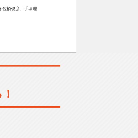
楽:佐橋俊彦、手塚理
る！