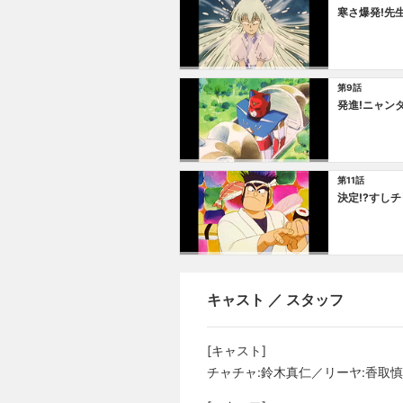
寒さ爆発!先
第9話
発進!ニャン
第11話
決定!?すし
キャスト ／ スタッフ
[キャスト]
チャチャ:鈴木真仁／リーヤ:香取