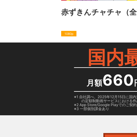
赤ずきんチャチャ
（全
1080p
国内
660
月額
1 自社調べ。2025年12月15
の定額制動画サービスにおける作
2
App Store/Google Play
でのご契約は
3 一部個別課金あり