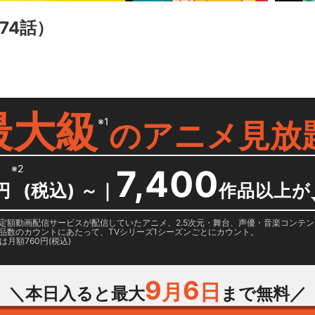
74話）
最大級
※1
の
アニメ見放
※2
7,400
円
(税込) ～
｜
作品以上が
日に国内定額動画配信サービスが配信していたアニメ、2.5次元・舞台、声優・音楽コン
品数のカウントにあたって、TVシリーズ1シーズンごとにカウント。
月額760円(税込)
9
6
月
日
＼本日入ると最大
まで無料／