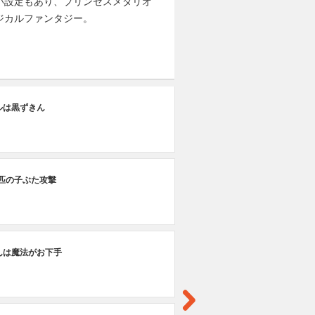
い設定もあり、プリンセスメダリオ
ジカルファンタジー。
第
ルは黒ずきん
が
第
三匹の子ぶた攻撃
誕
第
んは魔法がお下手
帰
第