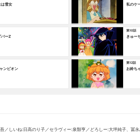
生は雪女
私のケ
第10話
ダバーZ
きゅー
第12話
チャンピオン
お鈴ち
慎吾／しいね:日高のり子／セラヴィー:泉類亨／どろしー:大坪純子、冨