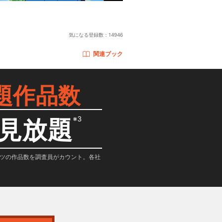
気になる登録数：
14946
関連ブック
題作品数
※3
見放題
テンツの作品数を調査員がカウント。各社