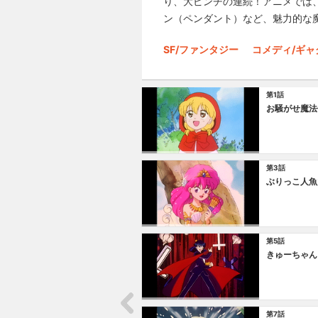
り、大ピンチの連続！アニメでは
ン（ペンダント）など、魅力的な
SF/ファンタジー
コメディ/ギャ
第1話
お騒がせ魔法
第3話
ぶりっこ人魚
第5話
きゅーちゃん
第7話