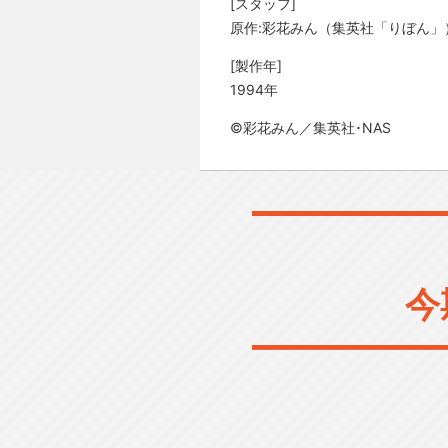
[スタッフ]
原作:彩花みん（集英社「りぼん」
[製作年]
1994年
©彩花みん／集英社･NAS
今