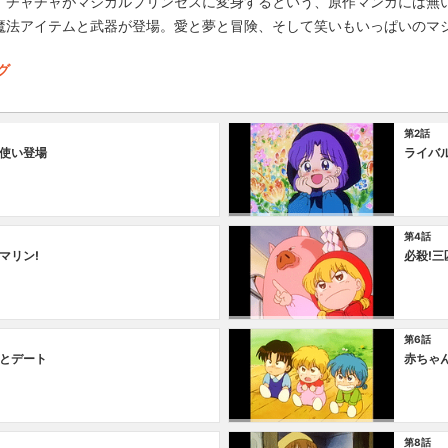
、チャチャがマジカルプリンセスに変身するという、原作マンガには無
魔法アイテムと武器が登場。愛と夢と冒険、そして笑いもいっぱいのマ
グ
第2話
使い登場
ライバ
第4話
マリン!
必殺!
第6話
とデート
赤ちゃ
第8話