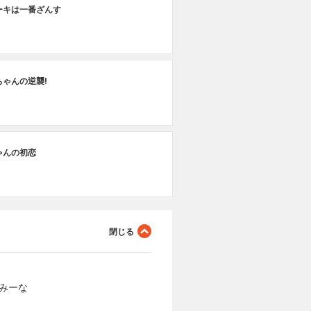
ーキは一番ざんす
恐
第
ちゃんの逆襲!
危
第
ゃんの初恋
戦
永みーな