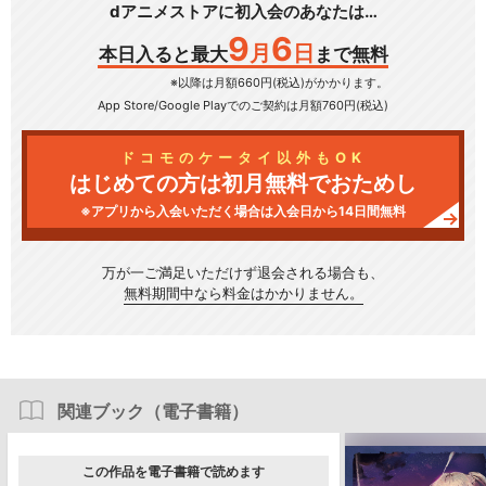
dアニメストアに初入会のあなたは…
9
6
月
日
本日入ると最大
まで無料
※以降は月額660円(税込)がかかります。
App Store/Google Play
でのご契約は月額760円(税込)
ドコモのケータイ以外もOK
はじめての方は初月無料でおためし
※アプリから入会いただく場合は入会日から14日間無料
万が一ご満足いただけず
退会される場合も、
無料期間中なら料金はかかりません。
関連ブック（電子書籍）
この作品を電子書籍で読めます