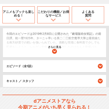
アニメもブックも
楽し
こだわりの機能／
お得
よくある
める！
なサービス
質問
今回のエピソードは2019年2月8日に公開された『劇場版幼女戦記』の前
日譚。統一暦1925年。ターニャ率いる第二〇三航空魔導大隊は最前線た
る南方砂漠での戦いを強いられていた。過酷な現場に食料面で少しでも
配慮をしようと、レルゲン大佐が戦場に送付したのはなんと乾燥パス
さらに見る
タ。ただでさえ水不足な状況下で、果たしてターニャたちは美味しいパ
スタを食べることができるのだろうか！？
SF/ファンタジー
エピソード（全1話）
歴史/戦記
キャスト ／ スタッフ
シリーズ／関連のアニメ作品
幼女戦記
dアニメストアなら
今期アニメがいち早く見られる！