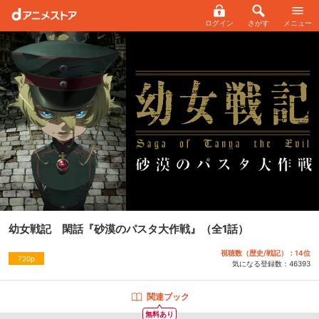
ログイン
さがす
メニュー
幼女戦記 閑話『砂漠のパスタ大作戦』
（全1話）
視聴数（歴史/戦記）：14位
720p
気になる登録数：
46393
関連ブック
無料あり