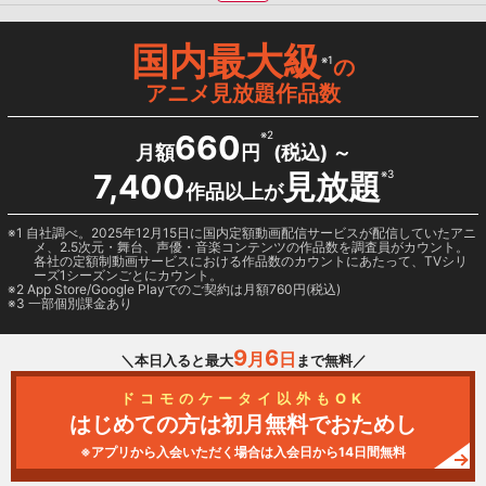
国内最大級
※1
の
アニメ見放題作品数
660
※2
月額
円
(税込) ～
7,400
見放題
※3
作品以上が
1 自社調べ。2025年12月15日に国内定額動画配信サービスが配信していたアニ
メ、2.5次元・舞台、声優・音楽コンテンツの作品数を調査員がカウント。
各社の定額制動画サービスにおける作品数のカウントにあたって、TVシリ
ーズ1シーズンごとにカウント。
2
App Store/Google Play
でのご契約は月額760円(税込)
3 一部個別課金あり
9
6
月
日
＼本日入ると最大
まで無料／
ドコモのケータイ以外もOK
はじめての方は初月無料でおためし
※アプリから入会いただく場合は入会日から14日間無料