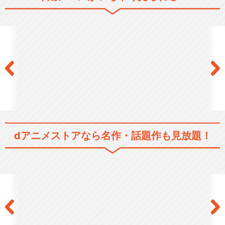
幼女戦記Ⅱ
劇場版 幼女戦記
dアニメストアなら
名作・話題作も見放題！
閉じる