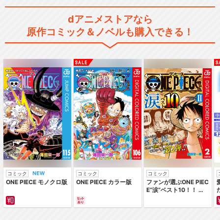
dアニメストアなら
原作コミック＆ノベルも購入できる！
コミック
コミック
コミック
ONE PIECE モノクロ版
ONE PIECE カラー版
ファンが選ぶONE PIEC
E“涙”ベスト10！！ ～
サバイバルの海 超新星
編～ カラー版