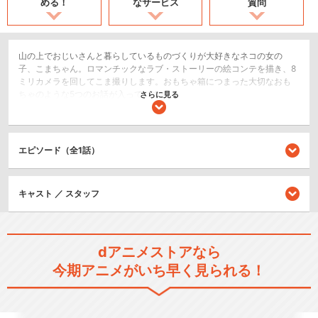
める！
なサービス
質問
山の上でおじいさんと暮らしているものづくりが大好きなネコの女の
子、こまちゃん。ロマンチックなラブ・ストーリーの絵コンテを描き、8
ミリカメラを回してこま撮りします。おもちゃ箱につまった大切なおも
ちゃのような5つのお話が入っています。
さらに見る
日常/ほのぼの
ライブ/ラジオ/etc.
エピソード（全1話）
シリーズ／関連のアニメ作品
キャスト ／ スタッフ
こまねこのクリスマス 迷子に
なったプレゼント
dアニメストアなら
今期アニメがいち早く見られる！
短編人形アニメーション こ
まねこのかいがいりょ…