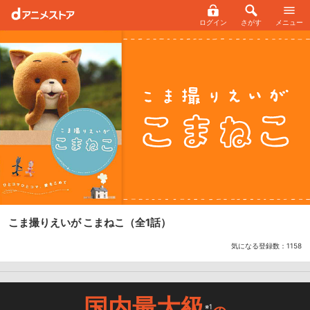
ログイン
さがす
メニュー
こま撮りえいが こまねこ
（全1話）
気になる登録数：
1158
国内最大級
※1