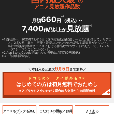
の
アニメ見放題作品数
660
※2
月額
円
(税込) ～
7,400
見放題
※3
作品以上が
1 自社調べ。2025年12月15日に国内定額動画配信サービスが配信していたアニ
メ、2.5次元・舞台、声優・音楽コンテンツの作品数を調査員がカウント。
各社の定額制動画サービスにおける作品数のカウントにあたって、TVシリ
ーズ1シーズンごとにカウント。
2
App Store/Google Play
でのご契約は月額760円(税込)
3 一部個別課金あり
9
5
月
日
＼本日入ると最大
まで無料／
ドコモのケータイ以外もOK
はじめての方は初月無料でおためし
※アプリから入会いただく場合は入会日から14日間無料
アニメもブックも
楽し
こだわりの機能／
お得
よくある