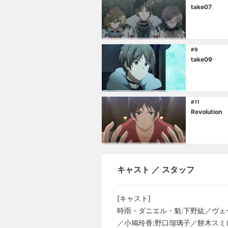
take07
#9
take09
#11
Revolution
キャスト ／ スタッフ
[キャスト]
時雨・ダニエル・魁:下野紘／ヴェ
／小鳩玲香:野口瑠璃子／餅木スミ