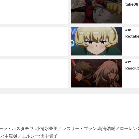
take08
#10
Re:tak
#12
Resolut
ーラ・ルスタモワ :小清水亜美／レスリー・ブラン:鳥海浩輔／ローレン
レ:本渡楓／エルシー:田中貴子