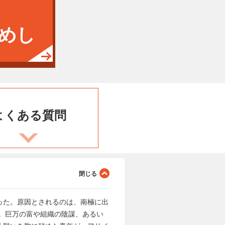
めし
よくある
質問
った。原因とされるのは、南極に出
。巨万の富や組織の陰謀、あるい