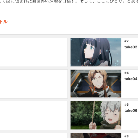
して謎に包まれた新世界の深層を目指す。そして、ここにひとり。とあ
。
トル
#2
take02
#4
take04
#6
take06
#8