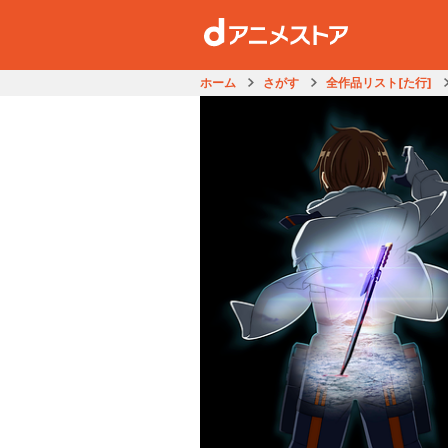
ホーム
さがす
全作品リスト[た行]