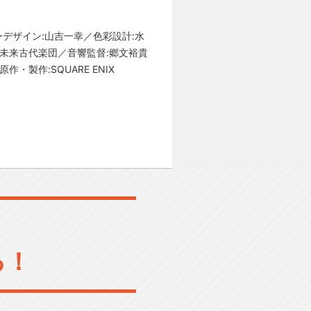
デザイン:山吉一幸／色彩設計:水
:未来古代楽団／音響監督:郷文裕貴
・製作:SQUARE ENIX
る！