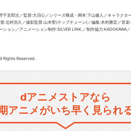
野干支郎次／監督:大沼心／シリーズ構成・脚本:下山健人／キャラクター
督:北村浩久／撮影監督:山本聖(チップチューン)／編集:木村勝宏／音楽
ン／アニメーション制作:SILVER LINK.／制作協力:KADOKAWA／原作
l Rights Reserved.
dアニメストアなら
期アニメがいち早く見られ