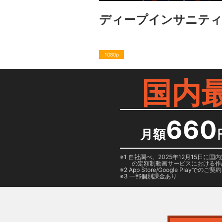
ディープインサニティ
1080p
国内
660
月額
1 自社調べ。2025年12月15
の定額制動画サービスにおける作
2
App Store/Google Play
でのご契約は
3 一部個別課金あり