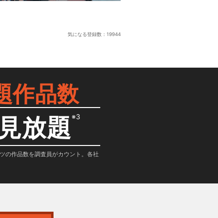
気になる登録数：
19944
題作品数
※3
見放題
テンツの作品数を調査員がカウント。各社