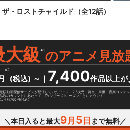
 ザ・ロストチャイルド
（全12話）
最大級
※1
の
アニメ見放
※2
7,400
円
(税込) ～
｜
作品以上が
日に国内定額動画配信サービスが配信していたアニメ、2.5次元・舞台、声優・音楽コン
品数のカウントにあたって、TVシリーズ1シーズンごとにカウント。
月額760円(税込)
9
5
月
日
＼本日入ると最大
まで無料／