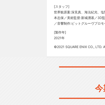
[スタッフ]
世界観原案:深見真、海法紀光、塩
本志保／美術監督:新城湧基／3D監
／音響制作:ビットグルーヴプロモーショ
[製作年]
2021年
©2021 SQUARE ENIX CO., LTD. Al
今