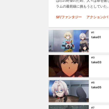
は己の野望のため、人々は命を賭
ラムの最前線に挑もうとしていた
SF/ファンタジー
アクション/バ
#1
take01
#3
take03
#5
take05
#7