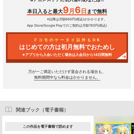
9
6
月
日
本日入ると最大
まで無料
※以降は月額660円(税込)がかかります。
App Store/Google Play
でのご契約は月額760円(税込)
ドコモのケータイ以外もOK
はじめての方は初月無料でおためし
※アプリから入会いただく場合は入会日から14日間無料
万が一ご満足いただけず
退会される場合も、
無料期間中なら料金はかかりません。
関連ブック（電子書籍）
この作品を電子書籍で読めます