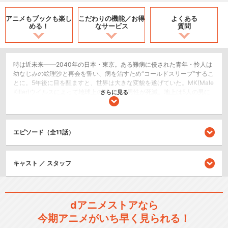
アニメもブックも
楽し
こだわりの機能／
お得
よくある
める！
なサービス
質問
時は近未来――2040年の日本・東京。ある難病に侵された青年・怜人は
幼なじみの絵理沙と再会を誓い、病を治すため“コールドスリープ”するこ
とに。5年後に目を醒ますと、世界は大きな変貌を遂げていた。MK(Male
Killer)ウイルスによって地球上の99.9％の男性が死滅。地上は5人の男に
さらに見る
対して50億の女性が存在する、超ハーレムとなっていた。MKウイルスへ
の抵抗力を持つ男性“ナンバーズ”は、わずか5人。その1人である怜人は、
残された女性たちと人類の存続のため“メイティング”(子作り)することを
求められる。パンデミック後の世界に待っていたハーレム生活。同時
エピソード（全11話）
に、怜人はナンバーズを巡る世界的な陰謀に巻き込まれていく。押し寄
せる誘惑を乗り越え、世界を救うことはできるのか。
SF/ファンタジー
キャスト ／ スタッフ
ホラー/サスペンス/推理
恋愛/ラブコメ
dアニメストアなら
シリーズ／関連のアニメ作品
今期アニメがいち早く見られる！