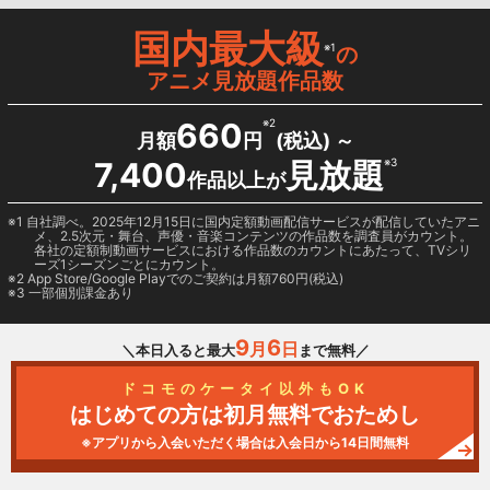
国内最大級
※1
の
アニメ見放題作品数
660
※2
月額
円
(税込) ～
7,400
見放題
※3
作品以上が
1 自社調べ。2025年12月15日に国内定額動画配信サービスが配信していたアニ
メ、2.5次元・舞台、声優・音楽コンテンツの作品数を調査員がカウント。
各社の定額制動画サービスにおける作品数のカウントにあたって、TVシリ
ーズ1シーズンごとにカウント。
2
App Store/Google Play
でのご契約は月額760円(税込)
3 一部個別課金あり
9
6
月
日
＼本日入ると最大
まで無料／
ドコモのケータイ以外もOK
はじめての方は初月無料でおためし
※アプリから入会いただく場合は入会日から14日間無料