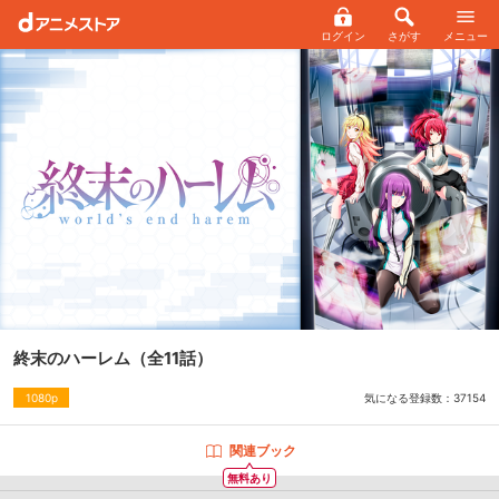
ログイン
さがす
メニュー
終末のハーレム
（全11話）
気になる登録数：
37154
1080p
関連ブック
無料あり