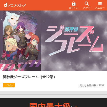
ログイン
さがす
メニュー
闘神機ジーズフレーム
（全12話）
気になる登録数：
9158
1080p
国内最大級
※1