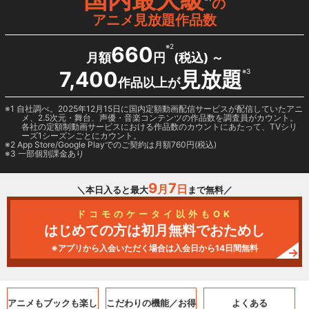
の
アニメ見放題作品数
660
※2
月額
円
(税込) ～
7,400
見放題
※3
作品以上が
1 自社調べ。2025年12月15日に国内定額動画配信サービスが配信していたアニ
メ、2.5次元・舞台、声優・音楽コンテンツの作品数を調査員がカウント。
各社の定額制動画サービスにおける作品数のカウントにあたって、TVシリ
ーズ1シーズンごとにカウント。
2
App Store/Google Play
でのご契約は月額760円(税込)
3 一部個別課金あり
9
7
月
日
＼本日入ると最大
まで無料／
ドコモのケータイ以外もOK
はじめての方は初月無料でおためし
※アプリから入会いただく場合は入会日から14日間無料
アニメもブックも
楽し
こだわりの機能／
お得
よくある