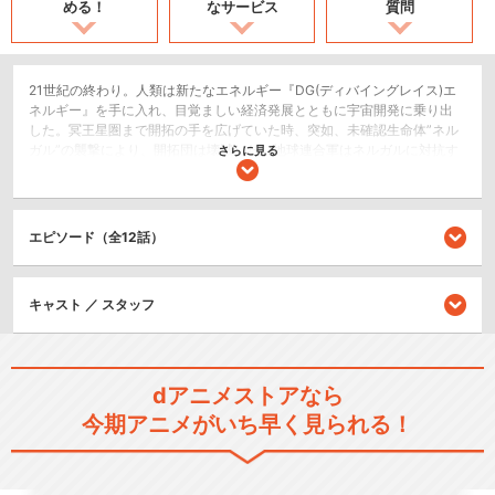
める！
なサービス
質問
21世紀の終わり。人類は新たなエネルギー『DG(ディバイングレイス)エ
ネルギー』を手に入れ、目覚ましい経済発展とともに宇宙開発に乗り出
した。冥王星圏まで開拓の手を広げていた時、突如、未確認生命体”ネル
ガル”の襲撃により、開拓団は壊滅した。地球連合軍はネルガルに対抗す
さらに見る
るため、世界中の遺跡から発掘された古代ロボット兵器”G’s フレー
ム”と、その操縦が可能な特別なバリアントを持つ少女たち”エンシエント
ガールズ”からなる『AG部隊』を結成した。人類にとって初となる古代ロ
ボットと少女による対ネルガル戦ーー地球を護るために飛び立った第１
エピソード（全12話）
次AG部隊は、木星トロヤ群戦役において多くの死者を出し、4号機アセ
ナのパイロット南宮 麗雨（みなみや れいう）はMIA（戦闘中行方不
明）となる。時は流れ、主人公”南宮 麗香（みなみや れいか）”は、姉
キャスト ／ スタッフ
の麗雨を探すためAG部隊に志願する。仲間たちとの友情、古代ロボット
兵器と交わす絆、ネルガルとの決死の戦い。少女たちは多くの涙を乗り
越え、人として、そしてパイロットとして、大きく成長していく━━━
━。
dアニメストアなら
SF/ファンタジー
今期アニメがいち早く見られる！
ロボット/メカ
アクション/バトル