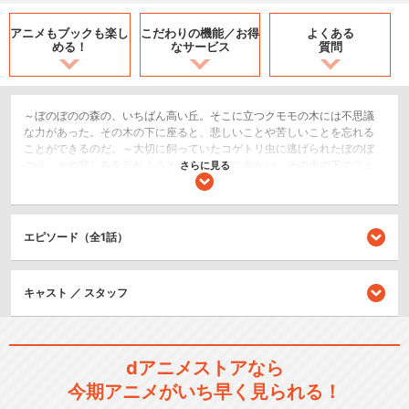
アニメもブックも
楽し
こだわりの機能／
お得
よくある
める！
なサービス
質問
～ぼのぼのの森の、いちばん高い丘。そこに立つクモモの木には不思議
な力があった。その木の下に座ると、悲しいことや苦しいことを忘れる
ことができるのだ。～大切に飼っていたコゲトリ虫に逃げられたぼのぼ
のは、その悲しみを忘れようとクモモの木に向かい、その木の下でフェ
さらに見る
レットの子供ポポと出会う。ポポは毎日クモモの木の下で自分を迎えに
来てくれる誰かを待っていた。 自然と仲良しになるポポとぼのぼのた
ち。しかしポポの父親が亡くなった日、クモモの木も落雷で燃え、クモ
モの木のもうひとつのフシギな力があきらかになるのだった・・・。
エピソード（全1話）
SF/ファンタジー
キッズ/ファミリー
キャスト ／ スタッフ
シリーズ／関連のアニメ作品
dアニメストアなら
ぼのぼの
今期アニメがいち早く見られる！