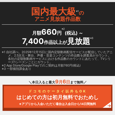
国内最大級
※1
の
アニメ見放題作品数
660
※2
月額
円
(税込) ～
7,400
見放題
※3
作品以上が
1 自社調べ。2025年12月15日に国内定額動画配信サービスが配信していたアニ
メ、2.5次元・舞台、声優・音楽コンテンツの作品数を調査員がカウント。
各社の定額制動画サービスにおける作品数のカウントにあたって、TVシリ
ーズ1シーズンごとにカウント。
2
App Store/Google Play
でのご契約は月額760円(税込)
3 一部個別課金あり
9
6
月
日
＼本日入ると最大
まで無料／
ドコモのケータイ以外もOK
はじめての方は初月無料でおためし
※アプリから入会いただく場合は入会日から14日間無料