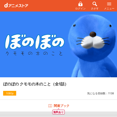
ログイン
さがす
メニュー
ぼのぼの クモモの木のこと
（全1話）
気になる登録数：
1138
1080p
関連ブック
無料あり