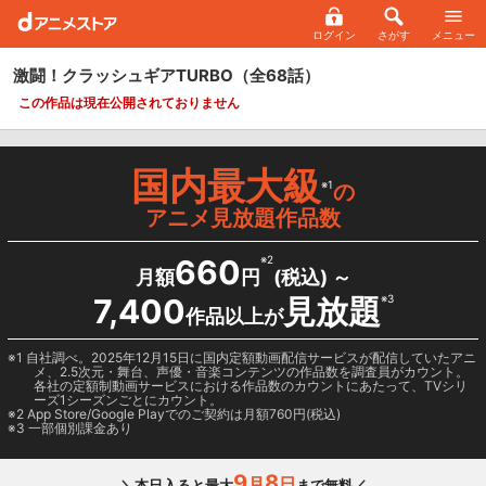
ログイン
さがす
メニュー
激闘！クラッシュギアTURBO
（全68話）
この作品は現在公開されておりません
国内最大級
※1
の
アニメ見放題作品数
660
※2
月額
円
(税込) ～
7,400
見放題
※3
作品以上が
1 自社調べ。2025年12月15日に国内定額動画配信サービスが配信していたアニ
メ、2.5次元・舞台、声優・音楽コンテンツの作品数を調査員がカウント。
各社の定額制動画サービスにおける作品数のカウントにあたって、TVシリ
ーズ1シーズンごとにカウント。
2
App Store/Google Play
でのご契約は月額760円(税込)
3 一部個別課金あり
9
8
月
日
＼本日入ると最大
まで無料／