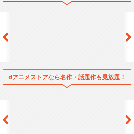
映画 「佐々木と宮野─卒業編
─」 ／ 短編 「…
閉じる
dアニメストアなら
名作・話題作も見放題！