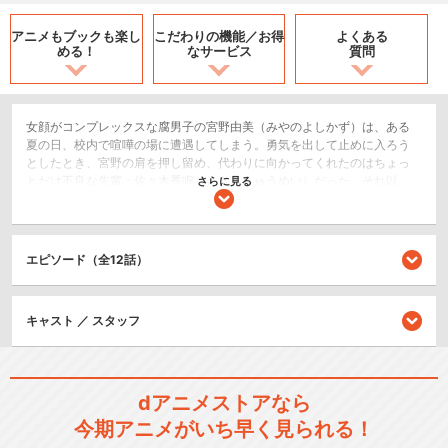
アニメもブックも
楽し
こだわりの機能／
お得
よくある
める！
なサービス
質問
女顔がコンプレックスな腐男子の宮野由美（みやのよしかず）は、ある
夏の日、校内で喧嘩の場に遭遇してしまう。勇気を出して止めに入ろう
としたとき、宮野の肩を押し留め、代わりに向かってくれたのはちょっ
とだけ不良な先輩・佐々木秀鳴（ささきしゅうめい）だった。それ以
さらに見る
来、なぜか佐々木に気に入られてしまう宮野。あろうことか「好きなマ
ンガを貸してくれ」と言われ――!?そして佐々木は、瞳を輝かせてBLを
語る宮野に、少しずつ惹かれていく…。
エピソード（全12話）
恋愛/ラブコメ
シリーズ／関連のアニメ作品
キャスト ／ スタッフ
佐々木と宮野 OVA「恋に気づ
く前のちょっとし…
dアニメストアなら
今期アニメがいち早く見られる！