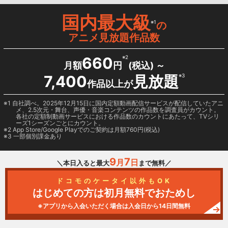
国内最大級
※1
の
アニメ見放題作品数
660
※2
月額
円
(税込) ～
7,400
見放題
※3
作品以上が
1 自社調べ。2025年12月15日に国内定額動画配信サービスが配信していたアニ
メ、2.5次元・舞台、声優・音楽コンテンツの作品数を調査員がカウント。
各社の定額制動画サービスにおける作品数のカウントにあたって、TVシリ
ーズ1シーズンごとにカウント。
2
App Store/Google Play
でのご契約は月額760円(税込)
3 一部個別課金あり
9
7
月
日
＼本日入ると最大
まで無料／
ドコモのケータイ以外もOK
はじめての方は初月無料でおためし
※アプリから入会いただく場合は入会日から14日間無料