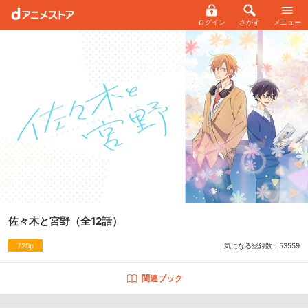
ログイン
さがす
メニュー
佐々木と宮野
（全12話）
気になる登録数：
53559
720p
関連ブック