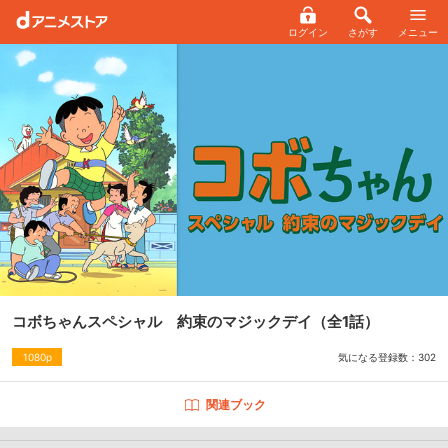
ログイン
さがす
メニュー
コボちゃんスペシャル 約束のマジックデイ
（全1話）
気になる登録数：
302
1080p
関連ブック