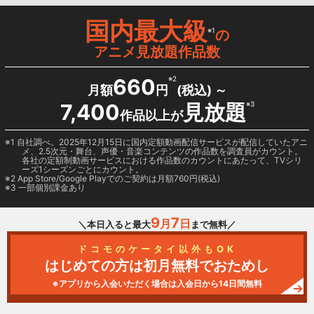
国内最大級
※1
の
アニメ見放題作品数
660
※2
月額
円
(税込) ～
7,400
見放題
※3
作品以上が
1 自社調べ。2025年12月15日に国内定額動画配信サービスが配信していたアニ
メ、2.5次元・舞台、声優・音楽コンテンツの作品数を調査員がカウント。
各社の定額制動画サービスにおける作品数のカウントにあたって、TVシリ
ーズ1シーズンごとにカウント。
2
App Store/Google Play
でのご契約は月額760円(税込)
3 一部個別課金あり
9
7
月
日
＼本日入ると最大
まで無料／
ドコモのケータイ以外もOK
はじめての方は初月無料でおためし
※アプリから入会いただく場合は入会日から14日間無料