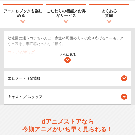
アニメもブックも
楽し
こだわりの機能／
お得
よくある
める！
なサービス
質問
幼稚園に通うコボちゃんと、家族や周囲の人々が繰り広げるユーモラス
な日常を、季節感たっぷりに描く。
コメディ/ギャグ
さらに見る
キッズ/ファミリー
日常/ほのぼの
エピソード（全1話）
シリーズ／関連のアニメ作品
キャスト ／ スタッフ
コボちゃん（TVシリーズ）
dアニメストアなら
今期アニメがいち早く見られる！