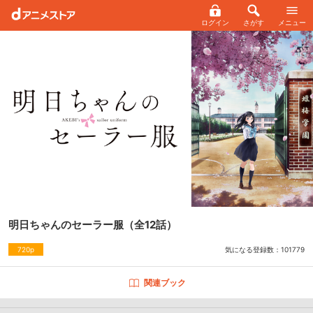
ログイン
さがす
メニュー
明日ちゃんのセーラー服
（全12話）
気になる登録数：
101779
720p
関連ブック