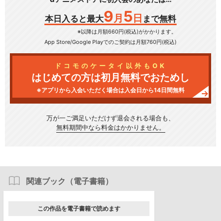
9
5
月
日
本日入ると最大
まで無料
※以降は月額660円(税込)がかかります。
App Store/Google Play
でのご契約は月額760円(税込)
ドコモのケータイ以外もOK
はじめての方は初月無料でおためし
※アプリから入会いただく場合は入会日から14日間無料
万が一ご満足いただけず
退会される場合も、
無料期間中なら料金はかかりません。
関連ブック（電子書籍）
この作品を電子書籍で読めます