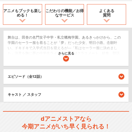
アニメもブックも
楽し
こだわりの機能／
お得
よくある
める！
なサービス
質問
舞台は、田舎の名門女子中学・私立蠟梅学園。あるきっかけから、この
学園のセーラー服を着ることが「夢」だった少女、明日小路。念願叶
い、ドキドキで入学式当日を迎えるが―「私はセーラー服に決めまし
た」決意を胸に夢の中学生ライフが始まる♪クラスメート、給食、部活
さらに見る
動…“初めて”だらけの毎日を、小路は全力で駆け抜ける！少女たちの、キ
ラキラ輝く青春日記。「友達いっぱいできるかな？」
ドラマ/青春
エピソード（全12話）
閉じる
キャスト ／ スタッフ
dアニメストアなら
今期アニメがいち早く見られる！