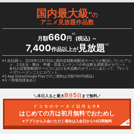
国内最大級
※1
の
アニメ見放題作品数
660
※2
月額
円
(税込) ～
7,400
見放題
※3
作品以上が
1 自社調べ。2025年12月15日に国内定額動画配信サービスが配信していたアニ
メ、2.5次元・舞台、声優・音楽コンテンツの作品数を調査員がカウント。
各社の定額制動画サービスにおける作品数のカウントにあたって、TVシリ
ーズ1シーズンごとにカウント。
2
App Store/Google Play
でのご契約は月額760円(税込)
3 一部個別課金あり
9
5
月
日
＼本日入ると最大
まで無料／
ドコモのケータイ以外もOK
はじめての方は初月無料でおためし
※アプリから入会いただく場合は入会日から14日間無料