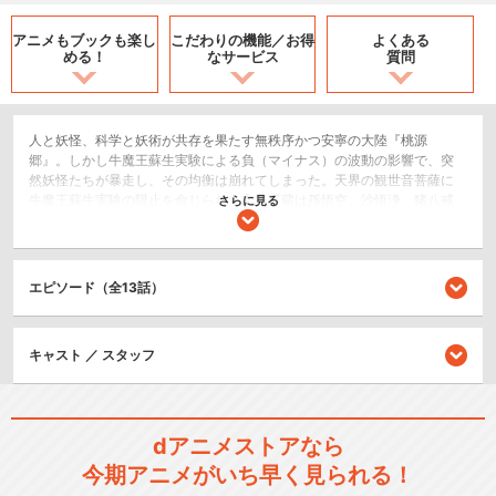
アニメもブックも
楽し
こだわりの機能／
お得
よくある
める！
なサービス
質問
人と妖怪、科学と妖術が共存を果たす無秩序かつ安寧の大陸『桃源
郷』。しかし牛魔王蘇生実験による負（マイナス）の波動の影響で、突
然妖怪たちが暴走し、その均衡は崩れてしまった。天界の観世音菩薩に
牛魔王蘇生実験の阻止を命じられた玄奘三蔵は孫悟空、沙悟浄、猪八戒
さらに見る
らとともに、西域・天竺を目指す。その道中に辿り着いた地で三蔵たち
は、死んだ人間を生き返らせることができる蘇生術を持つヘイゼル＝グ
ロースとその従者ガトと邂逅する。西域からきたという、ヘイゼルの目
的とは―――――。
エピソード（全13話）
アクション/バトル
SF/ファンタジー
キャスト ／ スタッフ
シリーズ／関連のアニメ作品
dアニメストアなら
幻想魔伝 最遊記
今期アニメがいち早く見られる！