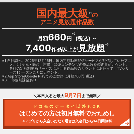
国内最大級
※1
の
アニメ見放題作品数
660
※2
月額
円
(税込) ～
7,400
見放題
※3
作品以上が
1 自社調べ。2025年12月15日に国内定額動画配信サービスが配信していたアニ
メ、2.5次元・舞台、声優・音楽コンテンツの作品数を調査員がカウント。
各社の定額制動画サービスにおける作品数のカウントにあたって、TVシリ
ーズ1シーズンごとにカウント。
2
App Store/Google Play
でのご契約は月額760円(税込)
3 一部個別課金あり
9
7
月
日
＼本日入ると最大
まで無料／
ドコモのケータイ以外もOK
はじめての方は初月無料でおためし
※アプリから入会いただく場合は入会日から14日間無料