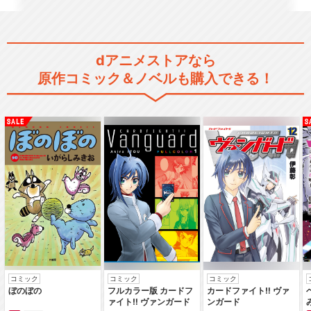
｢最遊記RELOAD-burial-｣
dアニメストアなら
原作コミック＆ノベルも購入できる！
最遊記RELOAD BLAST
最遊記外伝
最遊記外伝 特別篇 香花の章
コミック
コミック
コミック
ぼのぼの
フルカラー版 カードフ
カードファイト‼ ヴァ
ァイト‼ ヴァンガード
ンガード