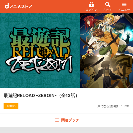
ログイン
さがす
メニュー
最遊記RELOAD -ZEROIN-
（全13話）
気になる登録数：
18731
1080p
関連ブック