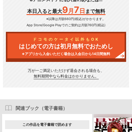
9
7
月
日
本日入ると最大
まで無料
※以降は月額660円(税込)がかかります。
App Store/Google Play
でのご契約は月額760円(税込)
ドコモのケータイ以外もOK
はじめての方は初月無料でおためし
※アプリから入会いただく場合は入会日から14日間無料
万が一ご満足いただけず
退会される場合も、
無料期間中なら料金はかかりません。
関連ブック（電子書籍）
この作品を電子書籍で読めます