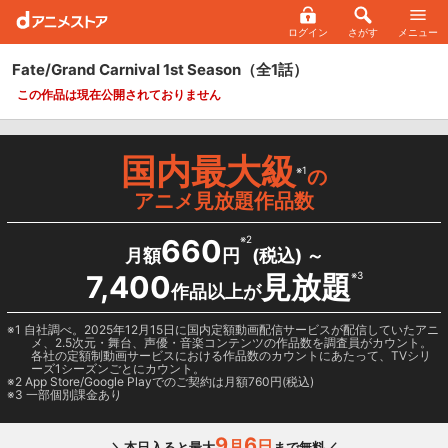
ログイン
さがす
メニュー
Fate/Grand Carnival 1st Season
（全1話）
この作品は現在公開されておりません
国内最大級
※1
の
アニメ見放題作品数
660
※2
月額
円
(税込) ～
7,400
見放題
※3
作品以上が
1 自社調べ。2025年12月15日に国内定額動画配信サービスが配信していたアニ
メ、2.5次元・舞台、声優・音楽コンテンツの作品数を調査員がカウント。
各社の定額制動画サービスにおける作品数のカウントにあたって、TVシリ
ーズ1シーズンごとにカウント。
2
App Store/Google Play
でのご契約は月額760円(税込)
3 一部個別課金あり
9
6
月
日
＼本日入ると最大
まで無料／