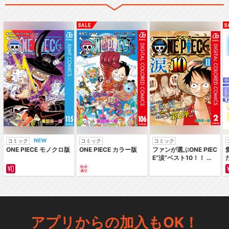
コミック
コミック
コミック
ONE PIECE モノクロ版
ONE PIECE カラー版
ファンが選ぶONE PIEC
E“涙”ベスト10！！ ～
サバイバルの海 超新星
編～ カラー版
アプリからの加入もOK！