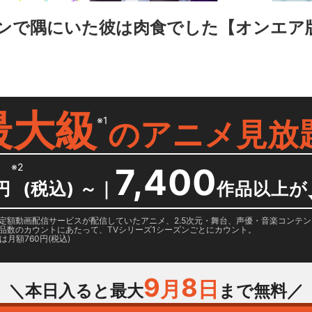
ンで隅にいた彼は肉食でした【オンエア
最大級
※1
の
アニメ見放
※2
7,400
円
(税込) ～
｜
作品以上が
日に国内定額動画配信サービスが配信していたアニメ、2.5次元・舞台、声優・音楽コン
品数のカウントにあたって、TVシリーズ1シーズンごとにカウント。
月額760円(税込)
9
8
月
日
＼本日入ると最大
まで無料／