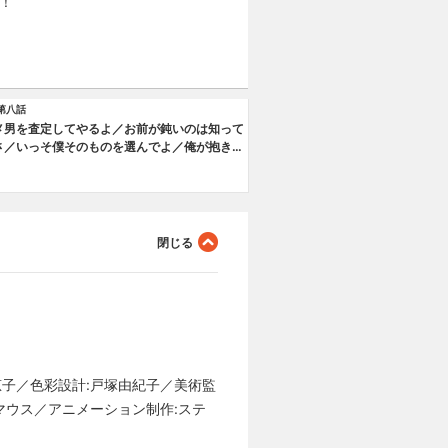
！
第八話
メ男を査定してやるよ／お前が鈍いのは知って
さ／いっそ僕そのものを選んでよ／俺が抱きし
スしたいのは…
恵子／色彩設計:戸塚由紀子／美術監
ジオマウス／アニメーション制作:ステ