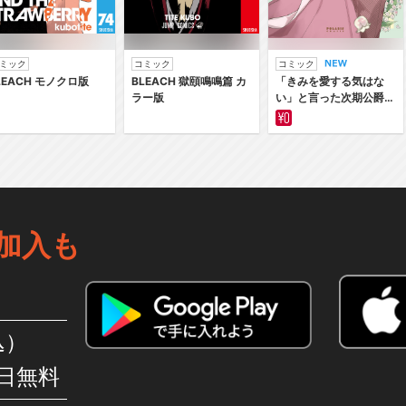
ミック
コミック
コミック
LEACH モノクロ版
BLEACH 獄頤鳴鳴篇 カ
「きみを愛する気はな
ラー版
い」と言った次期公爵様
がなぜか溺愛してきます
加入も
込）
日無料