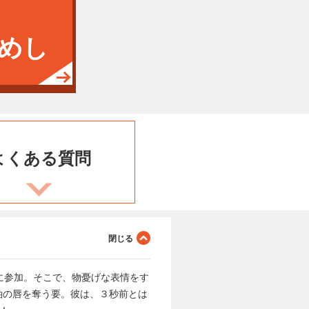
めし
よくある
質問
に参加。そこで、物憂げな表情をす
紬の唇を奪う要。彼は、３秒前とは