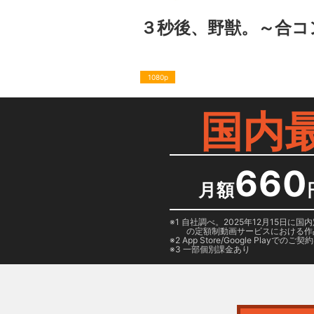
３秒後、野獣。～合コ
1080p
国内
660
月額
1 自社調べ。2025年12月15
の定額制動画サービスにおける作
2
App Store/Google Play
でのご契約は
3 一部個別課金あり