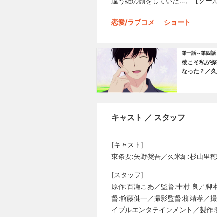
違う雄の顔をしていた…。【クー
恋愛/ラブコメ
ショート
第一話～第四話
彼こそ私が探
なった？／久
したいと思っ
キャスト ／ スタッフ
[キャスト]
東条要:矢野奨吾／久米紬:杉山里
[スタッフ]
原作:百瀬こあ／監督:中村 良／
督:舘藤健一／撮影監督:柳靖孝／撮影
イプルエンタテインメント／製作: