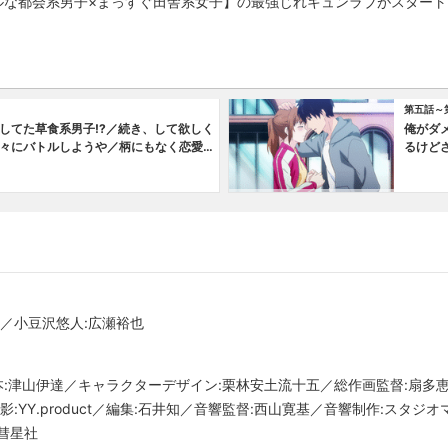
ルな都会系男子×まっすぐ田舎系女子】の最強じれキュンラブがスタート
第五話～
してた草食系男子!?／続き、して欲しく
俺がダ
々にバトルしようや／柄にもなく恋愛が
るけど
たんだ
めてキ
穂／小豆沢悠人:広瀬裕也
脚本:津山伊達／キャラクターデザイン:栗林安土流十五／総作画監督:扇多
:YY.product／編集:石井知／音響監督:西山寛基／音響制作:スタ
彗星社