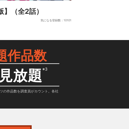
版】
（全2話）
気になる登録数：
10101
題作品数
※3
見放題
テンツの作品数を調査員がカウント。各社