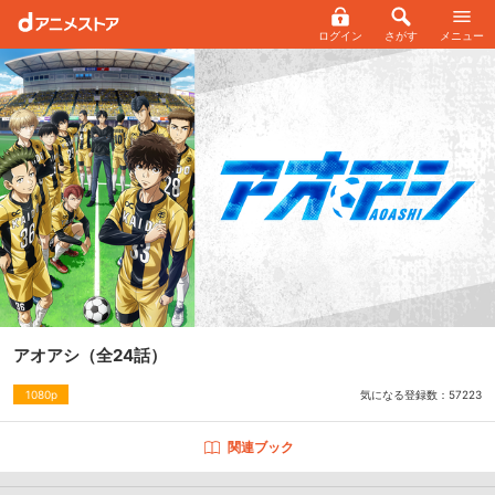
ログイン
さがす
メニュー
アオアシ
（全24話）
気になる登録数：
57223
1080p
関連ブック