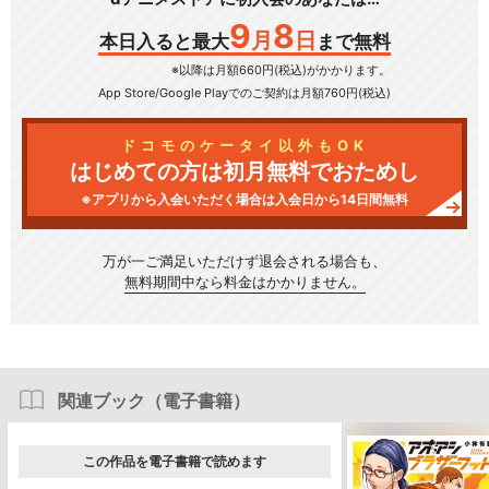
9
8
月
日
本日入ると最大
まで無料
※以降は月額660円(税込)がかかります。
App Store/Google Play
でのご契約は月額760円(税込)
ドコモのケータイ以外もOK
はじめての方は初月無料でおためし
※アプリから入会いただく場合は入会日から14日間無料
万が一ご満足いただけず
退会される場合も、
無料期間中なら料金はかかりません。
関連ブック（電子書籍）
この作品を電子書籍で読めます