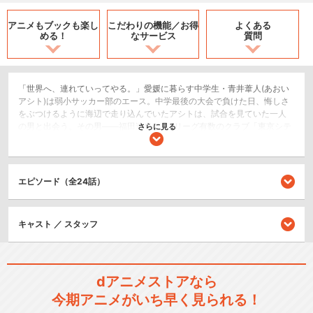
アニメもブックも
楽し
こだわりの機能／
お得
よくある
める！
なサービス
質問
「世界へ、連れていってやる。」愛媛に暮らす中学生・青井葦人(あおい
アシト)は弱小サッカー部のエース。中学最後の大会で負けた日、悔しさ
をぶつけるように海辺で走り込んでいたアシトは、試合を見ていた一人
の男と出会う。その男――福田達也は、Jリーグ有数のクラブ「東京シテ
さらに見る
ィ・エスペリオンFC」で、高校生年代を育成する組織「ユースチーム」
の監督だった。粗削りだが、ある特別な才能を持つアシトに無限の可能
性を見出した福田は、自らの野望を語り始める。「俺には野望がある。
俺の作り上げたクラブで、世界を掌中に収める。世界への踏み台じゃな
エピソード（全24話）
い。我がクラブこそが世界だと。その野望のすべてを担うもの、育成＜
ユース＞だ。」福田の誘いを受け、入団試験＜セレクション＞を受けに
上京することを決意するアシトだったが──常にサッカー漫画の最前線を
キャスト ／ スタッフ
走り続ける『アオアシ』が、ついに待望のTVアニメーション化！挫折、
成長、友情—青春の全てがここにある！
スポーツ/競技
ドラマ/青春
dアニメストアなら
今期アニメがいち早く見られる！
閉じる