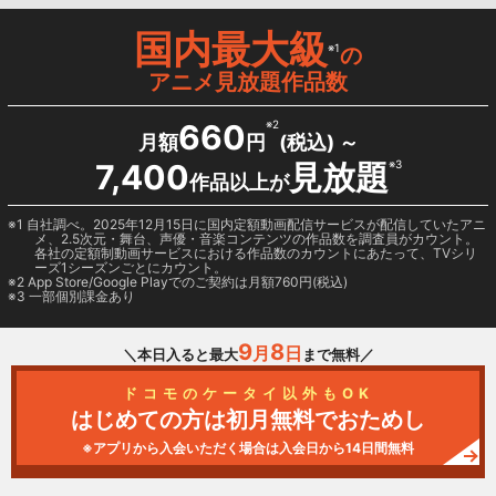
国内最大級
※1
の
アニメ見放題作品数
660
※2
月額
円
(税込) ～
7,400
見放題
※3
作品以上が
1 自社調べ。2025年12月15日に国内定額動画配信サービスが配信していたアニ
メ、2.5次元・舞台、声優・音楽コンテンツの作品数を調査員がカウント。
各社の定額制動画サービスにおける作品数のカウントにあたって、TVシリ
ーズ1シーズンごとにカウント。
2
App Store/Google Play
でのご契約は月額760円(税込)
3 一部個別課金あり
9
8
月
日
＼本日入ると最大
まで無料／
ドコモのケータイ以外もOK
はじめての方は初月無料でおためし
※アプリから入会いただく場合は入会日から14日間無料