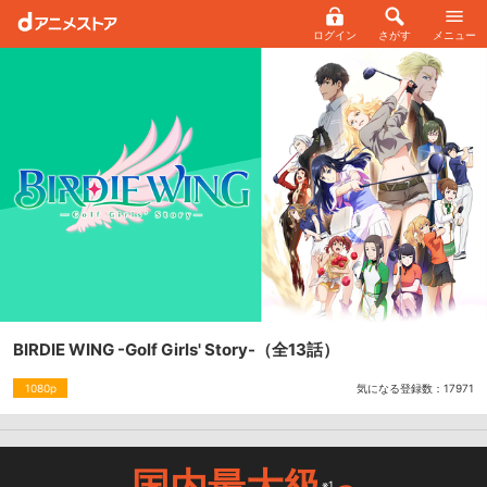
ログイン
さがす
メニュー
BIRDIE WING -Golf Girls' Story-
（全13話）
気になる登録数：
17971
1080p
国内最大級
※1