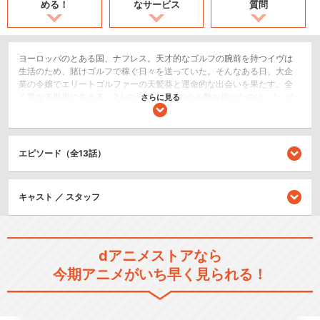
める！
なサービス
質問
ヨーロッパのとある国、ナフレス。天才的なゴルフの腕前を持つイヴは
生活のため、賭けゴルフで稼ぐ日々を送っていた。そんなある日、大企
業の令嬢でエリートゴルファーの天鷲葵と運命的な出会いを果たす。全
く異なる世界に生きる、2人の天才。互いの心を撃ち抜いたのは、たった
さらに見る
一打のショットだった。虹色の弾丸≪レインボー・バレット≫のイヴ
と、プレッシャーとは無縁の、ゴルフを純粋に楽しむ≪無邪気な暴君
≫、葵。2人は惹かれ合い、影響され、変わってゆく――。才能と才能が
ぶつかり合う、ゴルフガールズ・ストーリー。世界初、女子ゴルフをテ
エピソード（全13話）
ーマとしたオリジナルアニメシリーズ、開幕！ ――「羽ばたけ、世界
へ！」
スポーツ/競技
キャスト ／ スタッフ
ドラマ/青春
シリーズ／関連のアニメ作品
dアニメストアなら
今期アニメがいち早く見られる！
BIRDIE WING -Golf Girls…