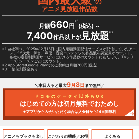
の
アニメ見放題作品数
660
※2
月額
円
(税込) ～
7,400
見放題
※3
作品以上が
1 自社調べ。2025年12月15日に国内定額動画配信サービスが配信していたアニ
メ、2.5次元・舞台、声優・音楽コンテンツの作品数を調査員がカウント。
各社の定額制動画サービスにおける作品数のカウントにあたって、TVシリ
ーズ1シーズンごとにカウント。
2
App Store/Google Play
でのご契約は月額760円(税込)
3 一部個別課金あり
9
8
月
日
＼本日入ると最大
まで無料／
ドコモのケータイ以外もOK
はじめての方は初月無料でおためし
※アプリから入会いただく場合は入会日から14日間無料
アニメもブックも
楽し
こだわりの機能／
お得
よくある