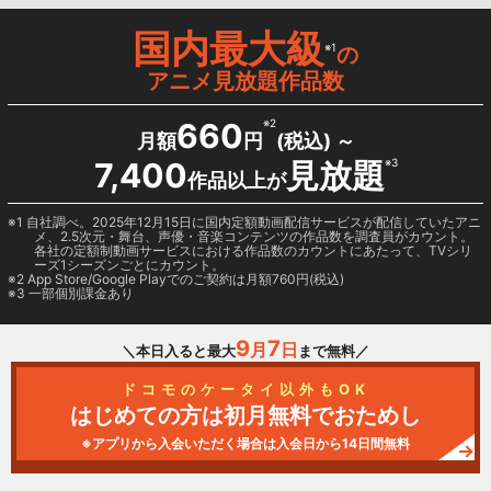
国内最大級
※1
の
アニメ見放題作品数
660
※2
月額
円
(税込) ～
7,400
見放題
※3
作品以上が
1 自社調べ。2025年12月15日に国内定額動画配信サービスが配信していたアニ
メ、2.5次元・舞台、声優・音楽コンテンツの作品数を調査員がカウント。
各社の定額制動画サービスにおける作品数のカウントにあたって、TVシリ
ーズ1シーズンごとにカウント。
2
App Store/Google Play
でのご契約は月額760円(税込)
3 一部個別課金あり
9
7
月
日
＼本日入ると最大
まで無料／
ドコモのケータイ以外もOK
はじめての方は初月無料でおためし
※アプリから入会いただく場合は入会日から14日間無料