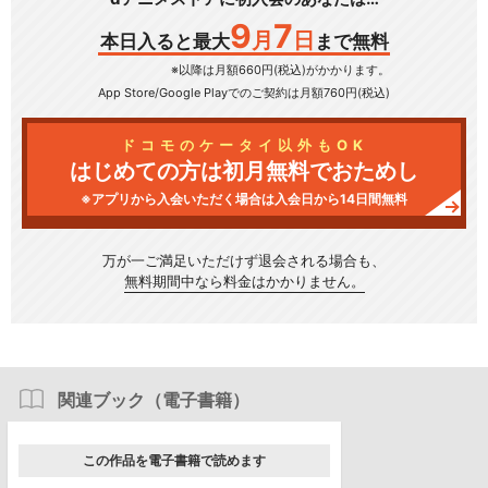
9
7
月
日
本日入ると最大
まで無料
※以降は月額660円(税込)がかかります。
App Store/Google Play
でのご契約は月額760円(税込)
ドコモのケータイ以外もOK
はじめての方は初月無料でおためし
※アプリから入会いただく場合は入会日から14日間無料
万が一ご満足いただけず
退会される場合も、
無料期間中なら料金はかかりません。
関連ブック（電子書籍）
この作品を電子書籍で読めます