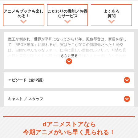
アニメもブックも
楽し
こだわりの機能／
お得
よくある
める！
なサービス
質問
魔王が倒され、世界が平和になってから15年。風色琴音は、新居を探し
て「RPG不動産」に訪れるが、実はそこが琴音の就職先だった！同僚
は、自由でやんちゃなファー、仕事に厳しい僧侶のルフリア、可憐な見
た目と裏腹な強さをもつ戦士のラキラ。琴音は３人と一緒に力を合わせ
さらに見る
て、家探しに訪れる一風変わったお客さんたちからの無理難題を仲良く
楽しく解決しながら、新しい住まいを提供していく。大切な物件探しは
「RPG不動産」にお任せください！水のなかでも、雲の上でも、どんな
場所だって、きっとあなたが喜んでくれる素敵な物件を見つけてみせま
エピソード（全12話）
す。異世界おしごとファンタジー、開幕！
SF/ファンタジー
キャスト ／ スタッフ
コメディ/ギャグ
閉じる
dアニメストアなら
今期アニメがいち早く見られる！