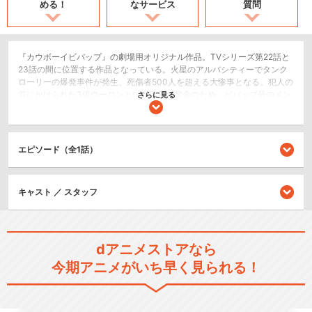
める！
なサービス
質問
『カウボーイビバップ』の劇場用オリジナル作品。TVシリーズ第22話と
23話の間に位置する作品となっている。火星のアルバシティーでタンク
ローリーの爆発事件が発生、死傷者500人を超える大惨事となる。犯人の
首にかけられた3億ウーロンという巨額の賞金のため、ビバップ号のメン
さらに見る
バーは犯人探しに乗り出して…。
SF/ファンタジー
ドラマ/青春
エピソード（全1話）
アクション/バトル
キャスト ／ スタッフ
シリーズ／関連のアニメ作品
カウボーイビバップ
dアニメストアなら
今期アニメがいち早く見られる！