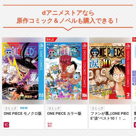
dアニメストアなら
原作コミック＆ノベルも購入できる！
コミック
コミック
コミック
ONE PIECE モノクロ版
ONE PIECE カラー版
ファンが選ぶONE PIEC
E“涙”ベスト10！！ ～
サバイバルの海 超新星
編～ カラー版