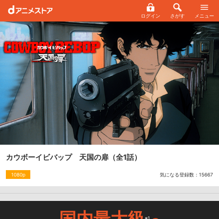
ログイン
さがす
メニュー
カウボーイビバップ 天国の扉
（全1話）
気になる登録数：
15667
1080p
国内最大級
※1