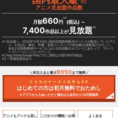
の
アニメ見放題作品数
660
※2
月額
円
(税込) ～
7,400
見放題
※3
作品以上が
1 自社調べ。2025年12月15日に国内定額動画配信サービスが配信していたアニ
メ、2.5次元・舞台、声優・音楽コンテンツの作品数を調査員がカウント。
各社の定額制動画サービスにおける作品数のカウントにあたって、TVシリ
ーズ1シーズンごとにカウント。
2
App Store/Google Play
でのご契約は月額760円(税込)
3 一部個別課金あり
9
5
月
日
＼本日入ると最大
まで無料／
ドコモのケータイ以外もOK
はじめての方は初月無料でおためし
※アプリから入会いただく場合は入会日から14日間無料
アニメもブックも
楽し
こだわりの機能／
お得
よくある