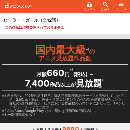
ログイン
さがす
メニュー
ヒーラー・ガール
（全12話）
この作品は現在公開されておりません
国内最大級
※1
の
アニメ見放題作品数
660
※2
月額
円
(税込) ～
7,400
見放題
※3
作品以上が
1 自社調べ。2025年12月15日に国内定額動画配信サービスが配信していたアニ
メ、2.5次元・舞台、声優・音楽コンテンツの作品数を調査員がカウント。
各社の定額制動画サービスにおける作品数のカウントにあたって、TVシリ
ーズ1シーズンごとにカウント。
2
App Store/Google Play
でのご契約は月額760円(税込)
3 一部個別課金あり
9
8
月
日
＼本日入ると最大
まで無料／