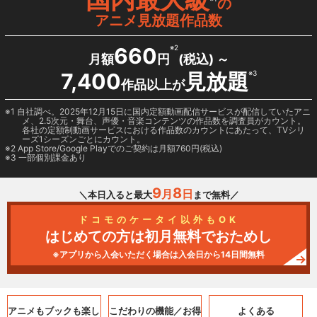
の
アニメ見放題作品数
660
※2
月額
円
(税込) ～
7,400
見放題
※3
作品以上が
1 自社調べ。2025年12月15日に国内定額動画配信サービスが配信していたアニ
メ、2.5次元・舞台、声優・音楽コンテンツの作品数を調査員がカウント。
各社の定額制動画サービスにおける作品数のカウントにあたって、TVシリ
ーズ1シーズンごとにカウント。
2
App Store/Google Play
でのご契約は月額760円(税込)
3 一部個別課金あり
9
8
月
日
＼本日入ると最大
まで無料／
ドコモのケータイ以外もOK
はじめての方は初月無料でおためし
※アプリから入会いただく場合は入会日から14日間無料
アニメもブックも
楽し
こだわりの機能／
お得
よくある