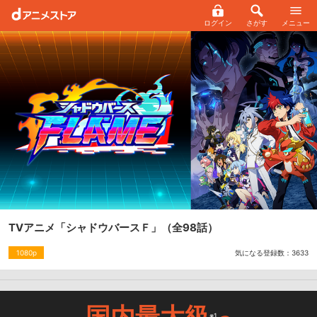
ログイン
さがす
メニュー
TVアニメ「シャドウバースＦ」
（全98話）
気になる登録数：
3633
1080p
国内最大級
※1