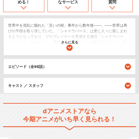
める！
なサービス
質問
世界中を混乱に陥れた「災いの樹」事件から数年後――。――世界は再
びの平穏を取り戻していた。「シャドウバース」は更に人々に親しまれ
るようになっており、プロプレイヤーを育成する施設「シャドウバー
ス・バトル・カレッジ」、通称シャドバカレッジが設立されていた。中
さらに見る
学2年生の天竜ライトは、ひょんなことからシャドバカレッジの創設者ウ
ルフラム・ゼルガに導かれ、シャドバカレッジに転校することになる。
完全にシャドバ初心者のライトは、友達第一号・真壁スバルからの勧め
で「シャドバ部」に所属することを決める。この「シャドバ部」とはシ
エピソード（全98話）
ャドウバースに真剣に取り組む生徒たちで構成された部活動であり、シ
ャドバカレッジには７つのシャドバ部が存在していた。ライトは縁あっ
てそのうちの一つ、「セブンスフレイム」への入部を決めるが――実
キャスト ／ スタッフ
は、セブンスフレイムには部員が1人しかおらず、廃部の危機にあった！
部を存続させるべく、ライトはセブンスフレイム部長の蜜田川イツキ
と、真壁スバルとともに、新たな部員を探すことを決意する。そんなラ
イトたちを見つめる、怪しい影が一つ。それはシャドバ部「ファースト
リーパー」部長、波瀬浦ハルマだった――。
dアニメストアなら
SF/ファンタジー
今期アニメがいち早く見られる！
アクション/バトル