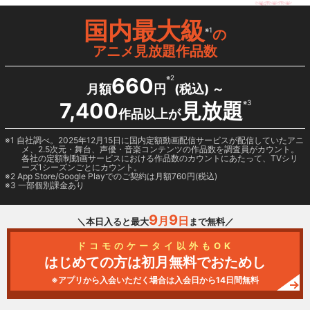
国内最大級
※1
の
アニメ見放題作品数
660
※2
月額
円
(税込) ～
7,400
見放題
※3
作品以上が
1 自社調べ。2025年12月15日に国内定額動画配信サービスが配信していたアニ
メ、2.5次元・舞台、声優・音楽コンテンツの作品数を調査員がカウント。
各社の定額制動画サービスにおける作品数のカウントにあたって、TVシリ
ーズ1シーズンごとにカウント。
2
App Store/Google Play
でのご契約は月額760円(税込)
3 一部個別課金あり
9
9
月
日
＼本日入ると最大
まで無料／
ドコモのケータイ以外もOK
はじめての方は初月無料でおためし
※アプリから入会いただく場合は入会日から14日間無料