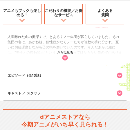
アニメもブックも
楽し
こだわりの機能／
お得
よくある
める！
なサービス
質問
人里離れた山の奥深くで、とあるくノ一集団が暮らしていました。その
集団の名は、あかね組。個性豊かなくノ一たちが複数の班に分かれ、互
いに切磋琢磨しながら己の術を磨いていたのです。そんなあかね組に
は、“男性との接触禁止”という、絶対に破ってはならない鉄の掟がありま
さらに見る
した。あかね組・戌(いぬ)班の班長である見習いくノ一のツバキは、組の
長(おさ)も認める忍術の使い手で、周囲からも信頼を寄せられる筆頭格で
した。しかし、ツバキにはどうしても気になることが。それは、これま
で見たことも、触れたこともない“男”のこと。一度、お会いしてみたい―
エピソード（全13話）
―考えれば考えるほど、止まらない胸のうずき。あぁ、このキモチ、ど
うしたら良いのですか!?『からかい上手の高木さん』の作者・山本崇一朗
が送る、“男子禁制”くノ一コメディ漫画が、待望のアニメ化！純情可憐な
キャスト ／ スタッフ
くノ一たちの、ほのぼのキュートな日常、はじまります。
コメディ/ギャグ
日常/ほのぼの
dアニメストアなら
閉じる
今期アニメがいち早く見られる！