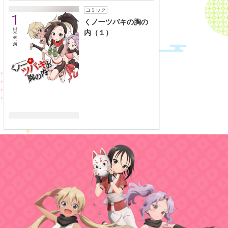
コミック
くノ一ツバキの胸の
内（１）