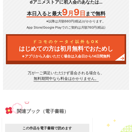
dアニメストアに初入会のあなたは…
9
9
月
日
本日入ると最大
まで無料
※以降は月額660円(税込)がかかります。
App Store/Google Play
でのご契約は月額760円(税込)
ドコモのケータイ以外もOK
はじめての方は初月無料でおためし
※アプリから入会いただく場合は入会日から14日間無料
万が一ご満足いただけず
退会される場合も、
無料期間中なら料金はかかりません。
関連ブック（電子書籍）
この作品を電子書籍で読めます