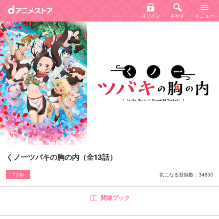
ログイン
さがす
メニュー
くノ一ツバキの胸の内
（全13話）
気になる登録数：
34850
720p
関連ブック