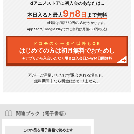
dアニメストアに初入会のあなたは…
9
8
月
日
本日入ると最大
まで無料
※以降は月額660円(税込)がかかります。
App Store/Google Play
でのご契約は月額760円(税込)
ドコモのケータイ以外もOK
はじめての方は初月無料でおためし
※アプリから入会いただく場合は入会日から14日間無料
万が一ご満足いただけず
退会される場合も、
無料期間中なら料金はかかりません。
関連ブック（電子書籍）
この作品を電子書籍で読めます