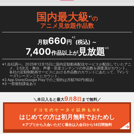
国内最大級
※1
の
アニメ見放題作品数
660
※2
月額
円
(税込) ～
7,400
見放題
※3
作品以上が
1 自社調べ。2025年12月15日に国内定額動画配信サービスが配信していたアニ
メ、2.5次元・舞台、声優・音楽コンテンツの作品数を調査員がカウント。
各社の定額制動画サービスにおける作品数のカウントにあたって、TVシリ
ーズ1シーズンごとにカウント。
2
App Store/Google Play
でのご契約は月額760円(税込)
3 一部個別課金あり
9
8
月
日
＼本日入ると最大
まで無料／
ドコモのケータイ以外もOK
はじめての方は初月無料でおためし
※アプリから入会いただく場合は入会日から14日間無料