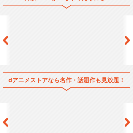
不韋が自身の野望達成のための最終段階へと動き出す。国家存亡の危機
を乗り越えた秦国に、新たな波乱の兆しが見え始めていた――。
歴史/戦記
ドラマ/青春
シリーズ／関連のアニメ作品
キングダム
dアニメストアなら
名作・話題作も見放題！
キングダム 第2シリーズ
キングダム 第3シリーズ