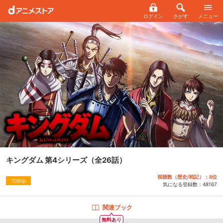
ログイン
さがす
メニュー
キングダム 第4シリーズ
（全26話）
視聴数（歴史/戦記）：8位
1080p
気になる登録数：
48167
関連ブック
無料あり