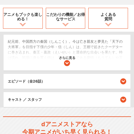
アニメもブックも
楽し
こだわりの機能／
お得
よくある
める！
なサービス
質問
紀元前、中国西方の秦国（しんこく）。今は亡き親友と夢見た「天下の
大将軍」を目指す下僕の少年・信（しん）は、王都で起きたクーデター
に巻き込まれ、秦王・嬴政（えいせい）と運命的な出会いを果たす。時
は流れ、戦場に身を置く信は、同世代の将である蒙恬（もうてん）や王
さらに見る
賁（おうほん）らと切磋琢磨しながら武功を重ねて着実に出世を果た
し、これまで年若いことを理由に補佐役の相国・呂不韋（りょふい）に
国の実権を握られていた嬴政も、その類稀なる才覚によって、弟・成蟜
（せいきょう）らかつて対立していた者たちをも味方につけ確実に宮廷
エピソード（全26話）
内での影響力を強めていた。そんな中起きた函谷関（かんこくかん）攻
防戦。趙国（ちょうこく）の天才軍師・李牧（りぼく）と楚国（そこ
く）の宰相・春申君（しゅんしんくん）の働きかけにより列強五か国が
キャスト ／ スタッフ
参加することになった合従軍に攻め込まれた秦国は、亡国の危機に国家
一丸となって立ち向かいこれを打ち破る。この戦いで嬴政は、自らの才
を証明してみせ、まもなく行われる成人の儀式「加冠の儀（かかん
の ぎ）」において、国内外に向け自らが「第31代秦王」であることを
宣言し、国の実権を取り戻すことを誓う。だが、中華全土を巻き込んだ
dアニメストアなら
戦いは、攻め込まれた秦国も、合従軍に参加した国々にも大きな爪痕を
今期アニメがいち早く見られる！
残した。秦国では、混乱に乗じた内乱を目論む者が現れる。さらには呂