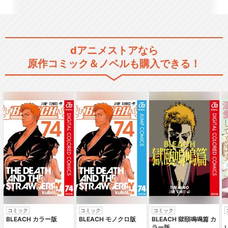
dアニメストアなら
キングダム 第5シリーズ
原作コミック＆ノベルも購入できる！
キングダム 第6シリーズ
閉じる
コミック
コミック
コミック
BLEACH カラー版
BLEACH モノクロ版
BLEACH 獄頤鳴鳴篇 カ
ラー版