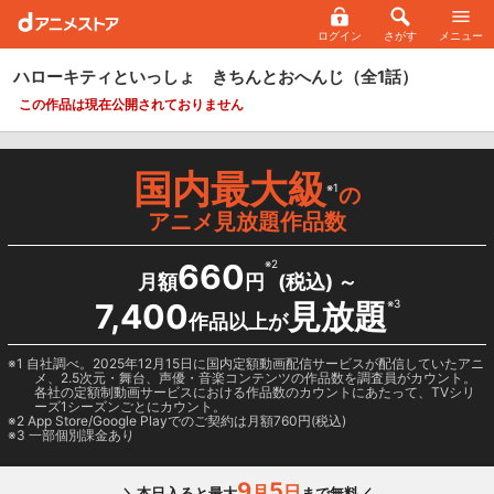
ログイン
さがす
メニュー
ハローキティといっしょ きちんとおへんじ
（全1話）
この作品は現在公開されておりません
国内最大級
※1
の
アニメ見放題作品数
660
※2
月額
円
(税込) ～
7,400
見放題
※3
作品以上が
1 自社調べ。2025年12月15日に国内定額動画配信サービスが配信していたアニ
メ、2.5次元・舞台、声優・音楽コンテンツの作品数を調査員がカウント。
各社の定額制動画サービスにおける作品数のカウントにあたって、TVシリ
ーズ1シーズンごとにカウント。
2
App Store/Google Play
でのご契約は月額760円(税込)
3 一部個別課金あり
9
5
月
日
＼本日入ると最大
まで無料／