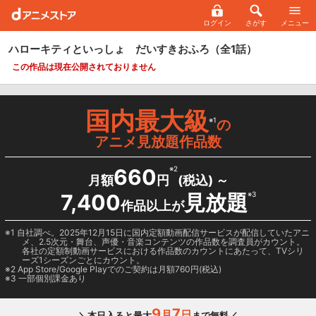
ログイン
さがす
メニュー
ハローキティといっしょ だいすきおふろ
（全1話）
この作品は現在公開されておりません
国内最大級
※1
の
アニメ見放題作品数
660
※2
月額
円
(税込) ～
7,400
見放題
※3
作品以上が
1 自社調べ。2025年12月15日に国内定額動画配信サービスが配信していたアニ
メ、2.5次元・舞台、声優・音楽コンテンツの作品数を調査員がカウント。
各社の定額制動画サービスにおける作品数のカウントにあたって、TVシリ
ーズ1シーズンごとにカウント。
2
App Store/Google Play
でのご契約は月額760円(税込)
3 一部個別課金あり
9
7
月
日
＼本日入ると最大
まで無料／