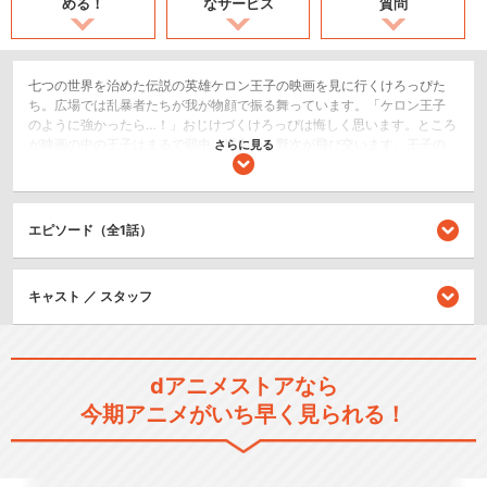
める！
なサービス
質問
七つの世界を治めた伝説の英雄ケロン王子の映画を見に行くけろっぴた
ち。広場では乱暴者たちが我が物顔で振る舞っています。「ケロン王子
のように強かったら…！」おじけづくけろっぴは悔しく思います。ところ
が映画の中の王子はまるで弱虫。場内から野次が飛び交います。王子の
さらに見る
「助けて」の叫びに応えたいけろっぴ。その時不思議なことが!!なんとけ
ろっぴが映画の中に入ってしまったのです。勇者の剣をめざして二人の
大冒険が始まります。
エピソード（全1話）
キッズ/ファミリー
SF/ファンタジー
キャスト ／ スタッフ
シリーズ／関連のアニメ作品
けろけろけろっぴの大冒険
dアニメストアなら
今期アニメがいち早く見られる！