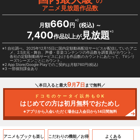
の
アニメ見放題作品数
660
※2
月額
円
(税込) ～
7,400
見放題
※3
作品以上が
1 自社調べ。2025年12月15日に国内定額動画配信サービスが配信していたアニ
メ、2.5次元・舞台、声優・音楽コンテンツの作品数を調査員がカウント。
各社の定額制動画サービスにおける作品数のカウントにあたって、TVシリ
ーズ1シーズンごとにカウント。
2
App Store/Google Play
でのご契約は月額760円(税込)
3 一部個別課金あり
9
7
月
日
＼本日入ると最大
まで無料／
ドコモのケータイ以外もOK
はじめての方は初月無料でおためし
※アプリから入会いただく場合は入会日から14日間無料
アニメもブックも
楽し
こだわりの機能／
お得
よくある