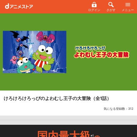
ログイン
さがす
メニュー
けろけろけろっぴのよわむし王子の大冒険
（全1話）
気になる登録数：
312
国内最大級
※1