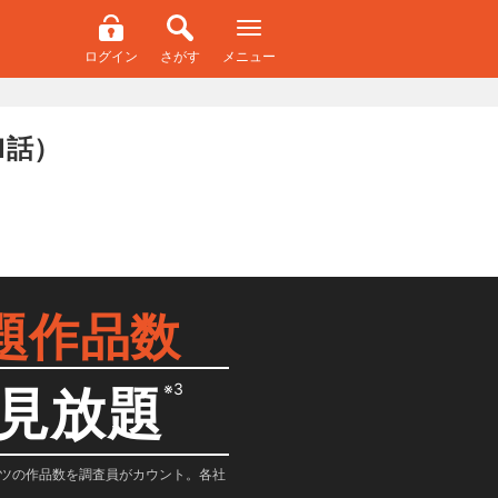
ログイン
さがす
メニュー
1話）
題作品数
※3
見放題
テンツの作品数を調査員がカウント。各社