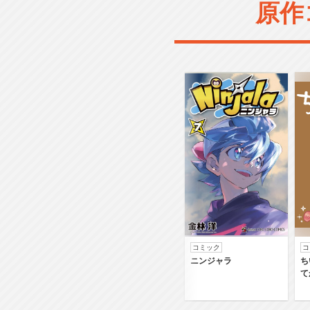
原作
コミック
コ
ニンジャラ
ち
て