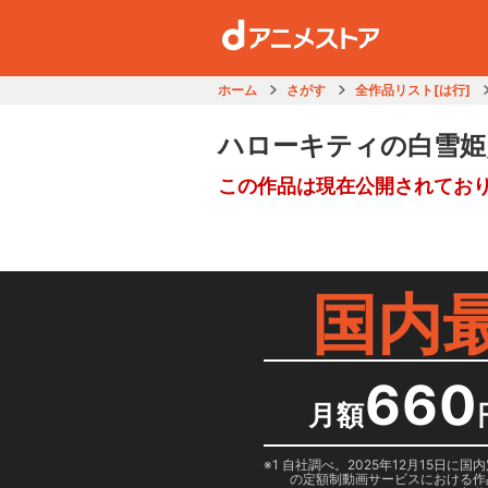
ホーム
さがす
全作品リスト[は行]
ハローキティの白雪姫
この作品は現在公開されてお
国内
660
月額
1 自社調べ。2025年12月15
の定額制動画サービスにおける作