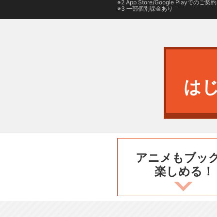
2
App Store/Google Play
でのご契約は
3 一部個別課金あり
は
アニメもブッ
楽しめる！