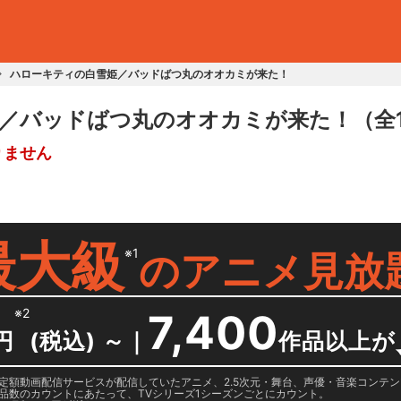
ハローキティの白雪姫／バッドばつ丸のオオカミが来た！
／バッドばつ丸のオオカミが来た！
（全
りません
最大級
※1
の
アニメ見放
※2
7,400
円
(税込) ～
｜
作品以上が
日に国内定額動画配信サービスが配信していたアニメ、2.5次元・舞台、声優・音楽コン
品数のカウントにあたって、TVシリーズ1シーズンごとにカウント。