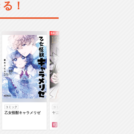
きる！
コミック
コミック
コミック
乙女怪獣キャラメリゼ
ヤニねこ
落第賢者の学院無
～二度目の転生、Ｓ
クチート魔術師冒険