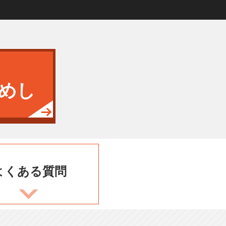
めし
よくある
質問