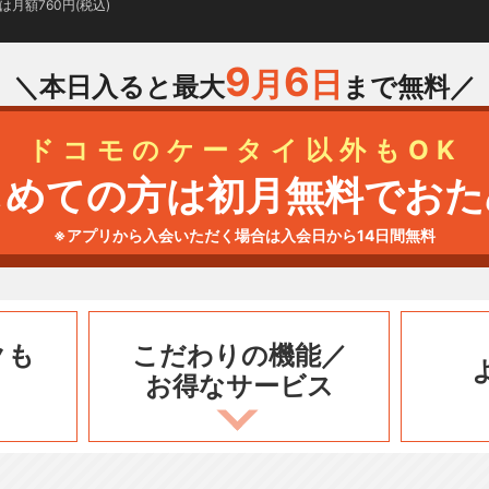
月額760円(税込)
9
6
月
日
＼本日入ると最大
まで無料／
ドコモのケータイ以外もOK
じめての方は初月無料でおた
※アプリから入会いただく場合は入会日から14日間無料
クも
こだわりの機能／
お得なサービス